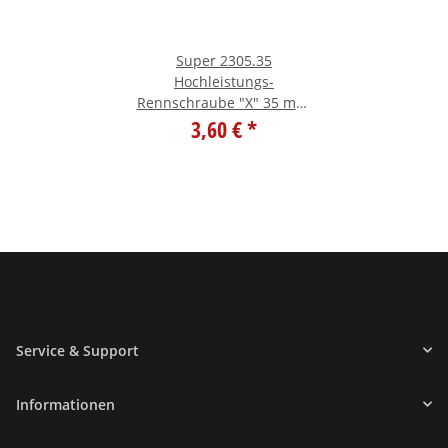
Super 2305.35
Hochleistungs-
Rennschraube "X" 35 mm,
rechts 2-Blatt M 4
3,60 €
*
Service & Support
Informationen