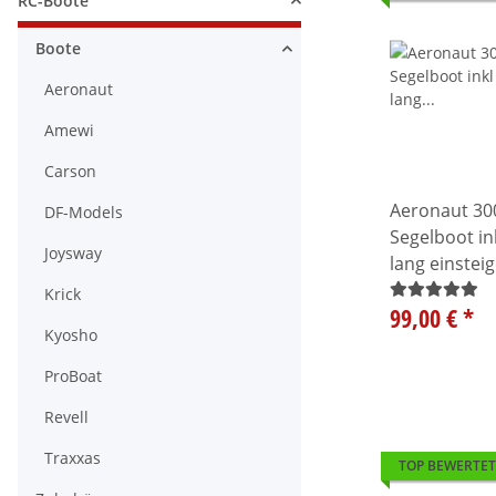
RC-Boote
Alle anzeigen
Boote
Alle anzeigen
Aeronaut
Amewi
Carson
Aeronaut 300
DF-Models
Segelboot i
Joysway
lang einstei
Krick
99,00 €
*
Kyosho
ProBoat
Revell
Traxxas
TOP BEWERTET