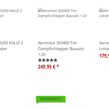
3200 KALLE 2
Aeronaut 303400 Tim
Aeron
pper
Dampfschlepper Bausatz
Lots
1:20
179,
249,95 €
*
TOP BEWERTET