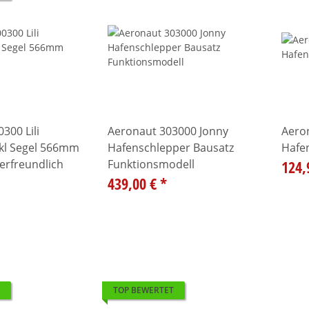
300 Lili
Aeronaut 303000 Jonny
Aero
nkl Segel 566mm
Hafenschlepper Bausatz
Hafe
gerfreundlich
Funktionsmodell
124,
439,00 €
*
TOP BEWERTET