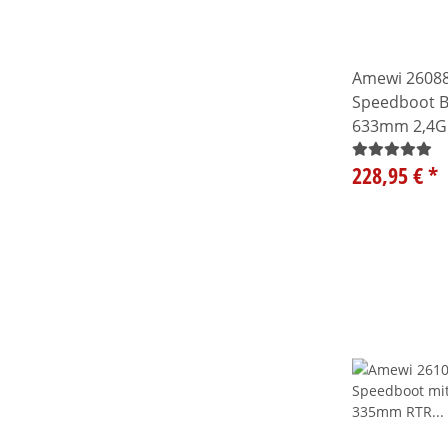
Amewi 2608
Speedboot B
633mm 2,4G
228,95 €
*