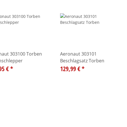
naut 303100 Torben
Aeronaut 303101
nschlepper
Beschlagsatz Torben
95 €
*
129,99 €
*