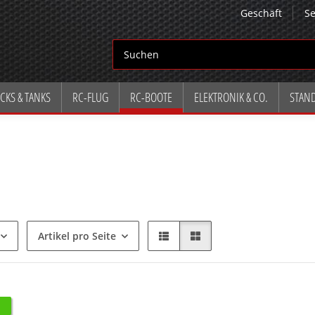
Geschäft
Se
CKS & TANKS
RC-FLUG
RC-BOOTE
ELEKTRONIK & CO.
STAN
Artikel pro Seite