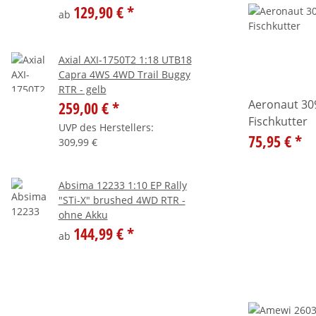
129,90 €
*
ab
Axial AXI-1750T2 1:18 UTB18
Capra 4WS 4WD Trail Buggy
RTR - gelb
Aeronaut 30
259,00 €
*
Fischkutter
UVP des Herstellers
:
75,95 €
*
309,99 €
Absima 12233 1:10 EP Rally
"STi-X" brushed 4WD RTR -
ohne Akku
144,99 €
*
ab