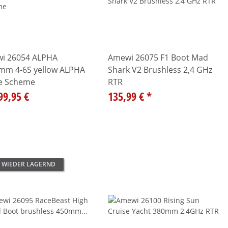
i 26054 ALPHA
Amewi 26075 F1 Boot Mad
mm 4-6S yellow ALPHA
Shark V2 Brushless 2,4 GHz
e Scheme
RTR
99,95 €
135,99 €
*
 WIEDER LAGERND