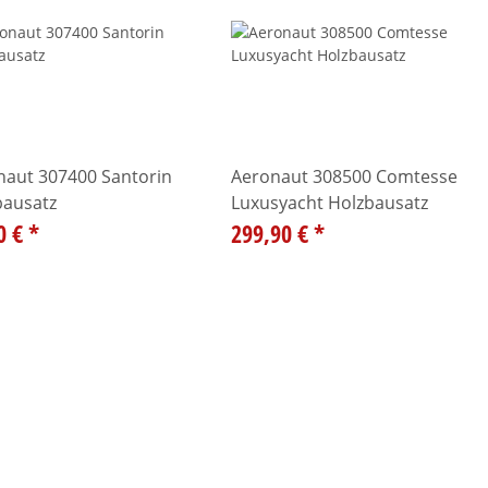
naut 307400 Santorin
Aeronaut 308500 Comtesse
bausatz
Luxusyacht Holzbausatz
0 €
*
299,90 €
*