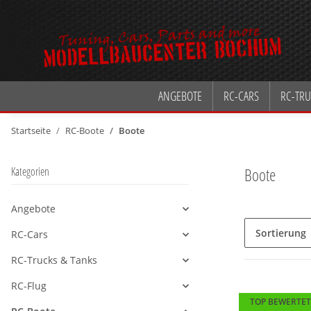
ANGEBOTE
RC-CARS
RC-TRU
Startseite
RC-Boote
Boote
Boote
Kategorien
Angebote
Alle anzeigen
Sortierung
RC-Cars
Alle anzeigen
RC-Trucks & Tanks
Alle anzeigen
RC-Flug
Alle anzeigen
TOP BEWERTET