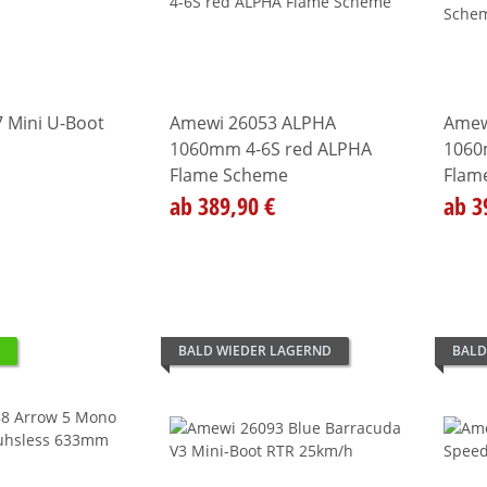
 Mini U-Boot
Amewi 26053 ALPHA
Amew
1060mm 4-6S red ALPHA
1060
Flame Scheme
Flam
ab 389,90 €
ab 3
BALD WIEDER LAGERND
BALD