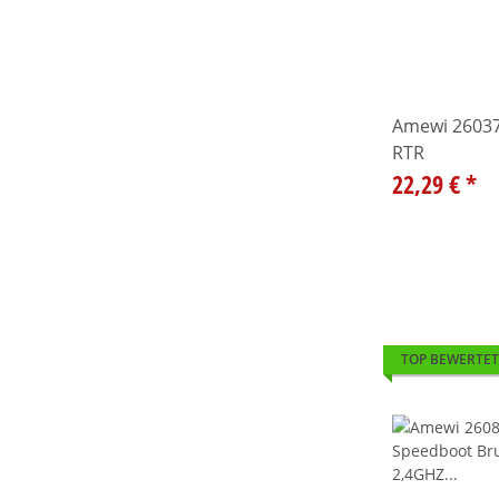
Amewi 26037
RTR
22,29 €
*
TOP BEWERTET