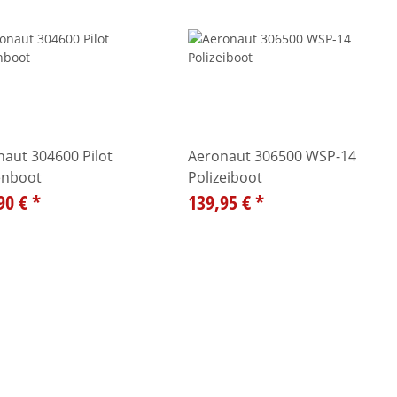
aut 304600 Pilot
Aeronaut 306500 WSP-14
enboot
Polizeiboot
90 €
*
139,95 €
*