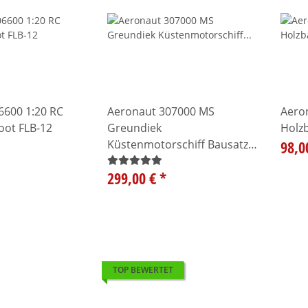
6600 1:20 RC
Aeronaut 307000 MS
Aero
oot FLB-12
Greundiek
Holz
Küstenmotorschiff Bausatz
98,0
1:50
299,00 €
*
TOP BEWERTET