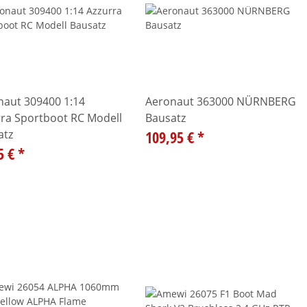
naut 309400 1:14
Aeronaut 363000 NÜRNBERG
rra Sportboot RC Modell
Bausatz
atz
109,95 €
*
5 €
*