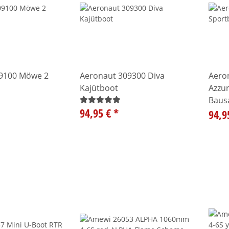
9100 Möwe 2
Aeronaut 309300 Diva
Aero
Kajütboot
Azzu
Baus
94,95 €
*
94,9