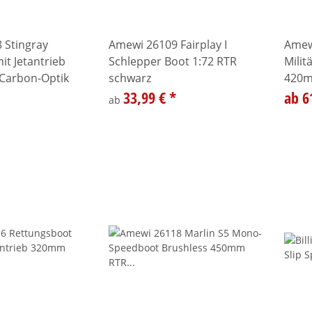
 Stingray
Amewi 26109 Fairplay I
Amew
t Jetantrieb
Schlepper Boot 1:72 RTR
Milit
Carbon-Optik
schwarz
420m
33,99 €
*
grau
ab 6
ab