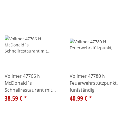
Vollmer 47766 N
Vollmer 47780 N
McDonald`s
Feuerwehrstützpunkt,
Schnellrestaurant mit
fünfständig
McCafé
38,59 €
*
40,99 €
*