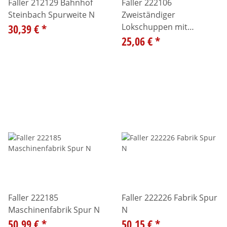
Faller 212129 Bahnhof
Faller 222106
Steinbach Spurweite N
Zweiständiger
30,39 €
*
Lokschuppen mit
Werkstatt Spur N
25,06 €
*
Faller 222185
Faller 222226 Fabrik Spur
Maschinenfabrik Spur N
N
50,99 €
*
50,15 €
*