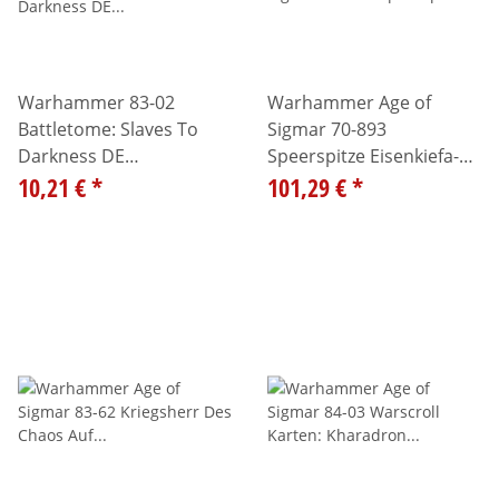
Warhammer 83-02
Warhammer Age of
Battletome: Slaves To
Sigmar 70-893
Darkness DE
Speerspitze Eisenkiefa-
04030201026
10,21 €
*
Moschmob 99120209122
101,29 €
*