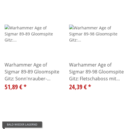
Warhammer Age of
Warhammer Age of
Sigmar 89-89 Gloomspite
Sigmar 89-98 Gloomspite
Gitz: Sonn'nrauber-
Gitz: Fletschaboss mit
Kriegswagen
51,89 €
*
Gefolge - Wolfsgits
24,39 €
*
99120209128
99120209137
BALD WIEDER LAGERND