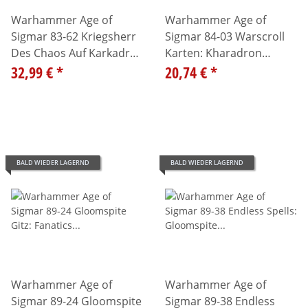
Warhammer Age of
Warhammer Age of
Sigmar 83-62 Kriegsherr
Sigmar 84-03 Warscroll
Des Chaos Auf Karkadrak
Karten: Kharadron
99120201124
32,99 €
*
Overlords
20,74 €
*
BALD WIEDER LAGERND
BALD WIEDER LAGERND
Warhammer Age of
Warhammer Age of
Sigmar 89-24 Gloomspite
Sigmar 89-38 Endless