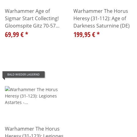
Warhammer Age of
Warhammer The Horus
Sigmar Start Collecting!
Heresy (31-112): Age of
Gloomspite Gitz 70-57
Darkness Saturnine (DE)
99120209056
69,99 €
*
199,95 €
*
BALD WIEDER LAGERND
Warhammer The Horus
Heresy (31-123): Legiones