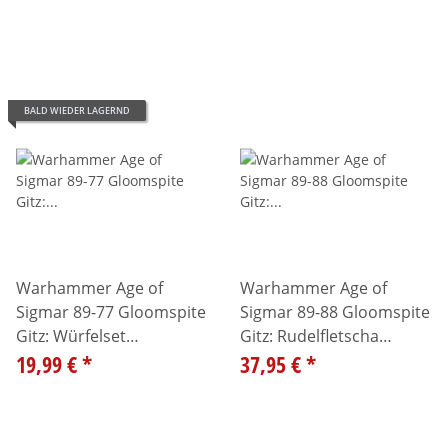
BALD WIEDER LAGERND
Warhammer Age of
Warhammer Age of
Sigmar 89-77 Gloomspite
Sigmar 89-88 Gloomspite
Gitz: Würfelset
Gitz: Rudelfletscha
99220209009
19,99 €
*
99120209127
37,95 €
*