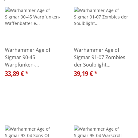
Warhammer Age of
Warhammer Age of
Sigmar 90-45
Sigmar 91-07 Zombies
Warpfunken-
der Soulblight
Waffenbatterie
33,89 €
*
Gravelords 99120207234
39,19 €
*
99120206048