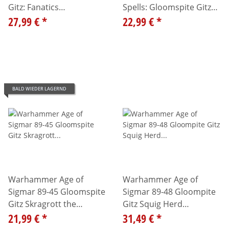
Gitz: Fanatics
Spells: Gloomspite Gitz
99120209055
27,99 €
*
99120209061
22,99 €
*
BALD WIEDER LAGERND
Warhammer Age of
Warhammer Age of
Sigmar 89-45 Gloomspite
Sigmar 89-48 Gloompite
Gitz Skragrott the
Gitz Squig Herd
Loonking 99120209051
21,99 €
*
99120209096
31,49 €
*