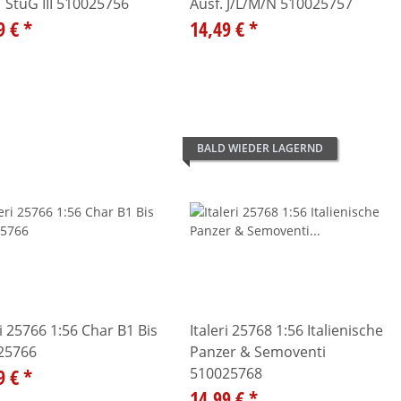
 StuG III 510025756
Ausf. J/L/M/N 510025757
9 €
*
14,49 €
*
BALD WIEDER LAGERND
ri 25766 1:56 Char B1 Bis
Italeri 25768 1:56 Italienische
25766
Panzer & Semoventi
9 €
*
510025768
14,99 €
*