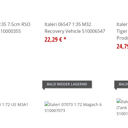
 1:35 7.5cm RSO
Italeri 06547 1:35 M32
Itale
510000355
Recovery Vehicle 510006547
Tiger
22,29 €
*
Prod
24,7
BALD WIEDER LAGERND
BALD