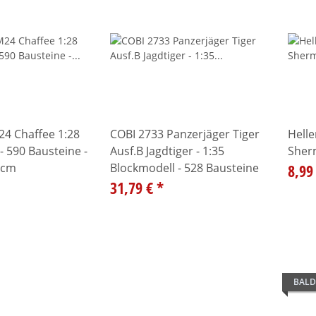
24 Chaffee 1:28
COBI 2733 Panzerjäger Tiger
Hell
- 590 Bausteine -
Ausf.B Jagdtiger - 1:35
Sher
5cm
Blockmodell - 528 Bausteine
8,99
31,79 €
*
BALD