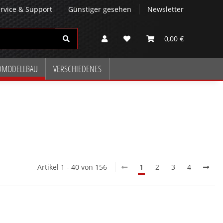
rvice & Support
Günstiger gesehen
Newsletter
0,00 €
DMODELLBAU
VERSCHIEDENES
Artikel 1 - 40 von 156
1
2
3
4