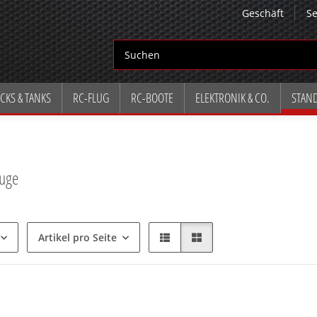
Geschäft
Se
CKS & TANKS
RC-FLUG
RC-BOOTE
ELEKTRONIK & CO.
STAN
euge
Artikel pro Seite