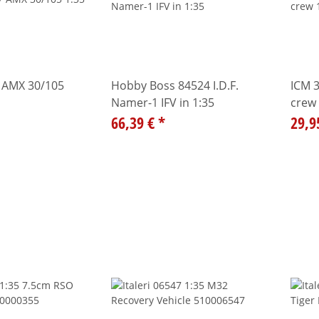
7 AMX 30/105
Hobby Boss 84524 I.D.F.
ICM 
Namer-1 IFV in 1:35
crew 
66,39 €
*
29,9