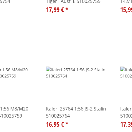
25754
Tiger I Ausf. E 510025755
142/1
17,99 €
*
15,9
9 1:56 M8/M20
Italeri 25764 1:56 JS-2 Stalin
Itale
510025759
510025764
5100
16,95 €
*
17,3