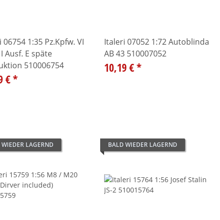
ri 06754 1:35 Pz.Kpfw. VI
Italeri 07052 1:72 Autoblinda
 I Ausf. E späte
AB 43 510007052
uktion 510006754
10,19 €
*
9 €
*
 WIEDER LAGERND
BALD WIEDER LAGERND