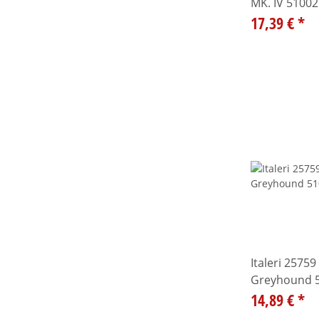
MK. IV 5100
17,39 €
*
Italeri 2575
Greyhound 
14,89 €
*