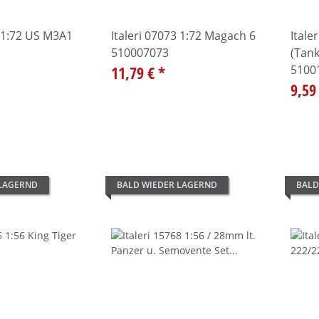
3 1:72 US M3A1
Italeri 07073 1:72 Magach 6
Itale
510007073
(Tank
11,79 €
*
5100
9,59
 LAGERND
BALD WIEDER LAGERND
BALD