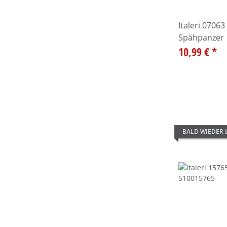
Italeri 0706
Spähpanzer
10,99 €
*
BALD WIEDER