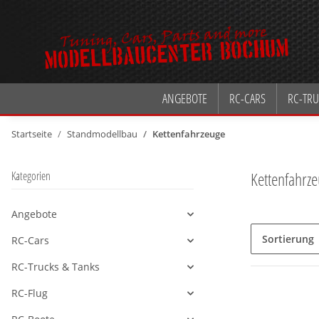
ANGEBOTE
RC-CARS
RC-TRU
Startseite
Standmodellbau
Kettenfahrzeuge
Kettenfahrz
Kategorien
Angebote
Alle anzeigen
Sortierung
RC-Cars
Alle anzeigen
RC-Trucks & Tanks
Alle anzeigen
RC-Flug
Alle anzeigen