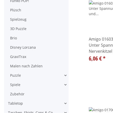
Funko POP!
Plüsch
Spielzeug
3D Puzzle
Brio
Amigo 01603
Unter Span
Disney Lorcana
Nervenkitzel
GraviTrax
pur!
6,06 €
*
Malen nach Zahlen
Puzzle
Alle anzeigen
Spiele
Alle anzeigen
Zubehör
Tabletop
Alle anzeigen
Taschen, Shirts, Caps & Co.