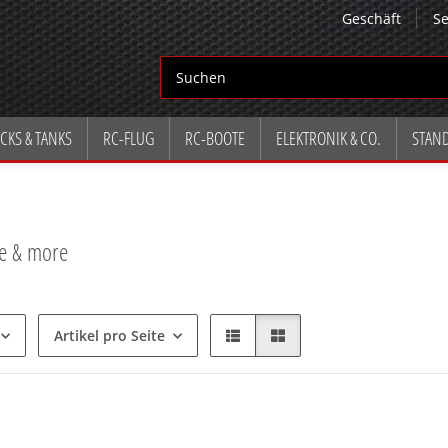
Geschäft
Se
CKS & TANKS
RC-FLUG
RC-BOOTE
ELEKTRONIK & CO.
STAN
le & more
Artikel pro Seite