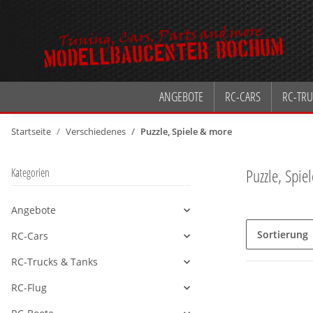
ANGEBOTE
RC-CARS
RC-TRU
Startseite
Verschiedenes
Puzzle, Spiele & more
Puzzle, Spie
Kategorien
Angebote
Alle anzeigen
Sortierung
RC-Cars
Alle anzeigen
RC-Trucks & Tanks
Alle anzeigen
RC-Flug
Alle anzeigen