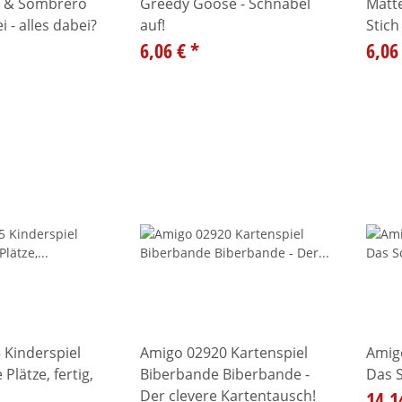
ze & Sombrero
Greedy Goose - Schnabel
Matte
 - alles dabei?
auf!
Stich
6,06 €
*
6,06
 Kinderspiel
Amigo 02920 Kartenspiel
Amigo
 Plätze, fertig,
Biberbande Biberbande -
Das 
Der clevere Kartentausch!
14,1