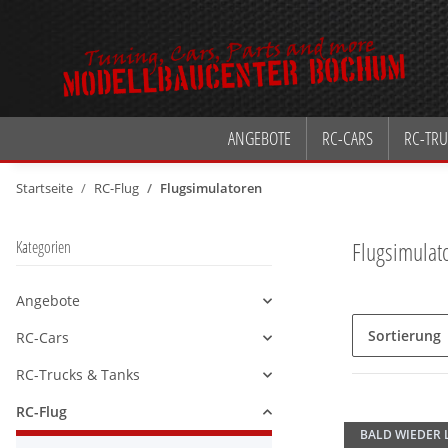
ANGEBOTE
RC-CARS
RC-TRU
Startseite
RC-Flug
Flugsimulatoren
Flugsimulat
Kategorien
Angebote
Alle anzeigen
Sortierung
RC-Cars
Alle anzeigen
RC-Trucks & Tanks
Alle anzeigen
RC-Flug
Alle anzeigen
BALD WIEDER