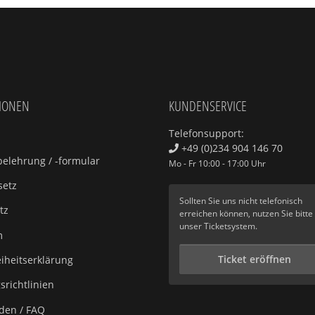
IONEN
KUNDENSERVICE
Telefonsupport:
+49 (0)234 904 146 70
elehrung / -formular
Mo - Fr 10:00 - 17:00 Uhr
setz
Sollten Sie uns nicht telefonisch
tz
erreichen können, nutzen Sie bitte
unser
Ticketsystem
.
m
Ticket eröffnen
eiheitserklärung
richtlinien
aden / FAQ