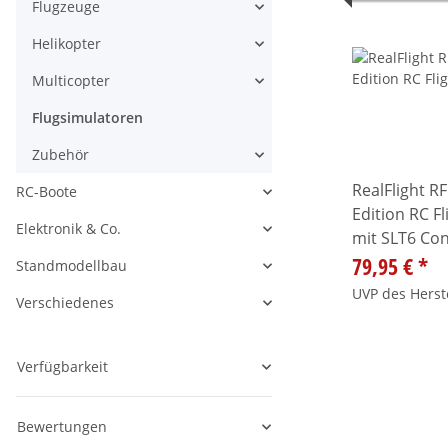
Flugzeuge
Alle anzeigen
Helikopter
Alle anzeigen
Multicopter
Alle anzeigen
Flugsimulatoren
Zubehör
Alle anzeigen
RealFlight R
RC-Boote
Alle anzeigen
Edition RC F
Elektronik & Co.
mit SLT6 Con
Alle anzeigen
79,95 €
*
Standmodellbau
Alle anzeigen
UVP des Herst
Verschiedenes
Alle anzeigen
Verfügbarkeit
Bewertungen