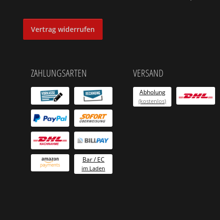
Vertrag widerrufen
ZAHLUNGSARTEN
VERSAND
Abholung
(kostenlos)
Bar / EC
im Laden