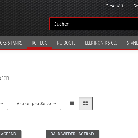
Geschäft
Se
CKS & TANKS
RC-FLUG
RC-BOOTE
ELEKTRONIK & CO.
STAN
oren
Artikel pro Seite
 LAGERND
BALD WIEDER LAGERND