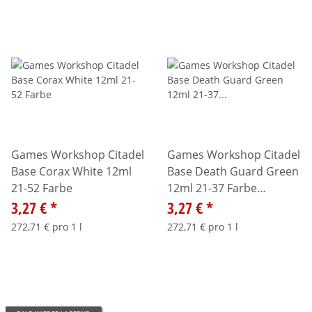
Games Workshop Citadel
Games Workshop Citadel
Base Corax White 12ml
Base Death Guard Green
21-52 Farbe
12ml 21-37 Farbe
3,27 €
*
9918995024206
3,27 €
*
272,71 € pro 1 l
272,71 € pro 1 l