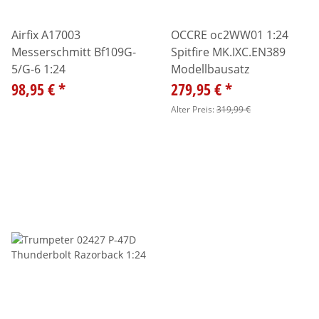
Airfix A17003
OCCRE oc2WW01 1:24
Messerschmitt Bf109G-
Spitfire MK.IXC.EN389
5/G-6 1:24
Modellbausatz
98,95 €
*
279,95 €
*
Alter Preis:
319,99 €