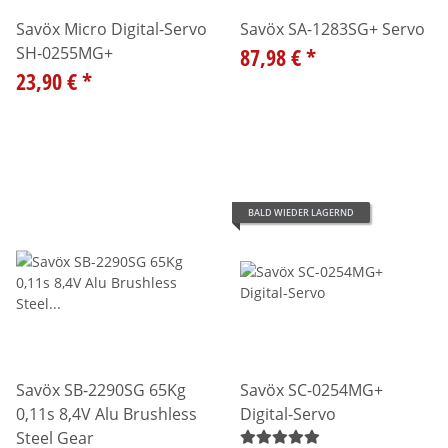
Savöx Micro Digital-Servo
Savöx SA-1283SG+ Servo
SH-0255MG+
87,98 €
*
23,90 €
*
BALD WIEDER LAGERND
Savöx SB-2290SG 65Kg
Savöx SC-0254MG+
0,11s 8,4V Alu Brushless
Digital-Servo
Steel Gear