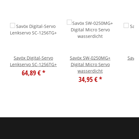
Savöx Digital-Servo
Savöx SW-0250MG+
Savö
Lenkservo SC-1256TG+
Digital Micro Servo
64,89 €
*
wasserdicht
6
34,95 €
*