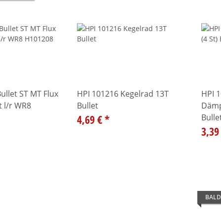
ullet ST MT Flux
HPI 101216 Kegelrad 13T
HPI 
 l/r WR8
Bullet
Dämp
4,69 €
*
Bull
3,39
BALD