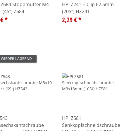
HZ684 Stoppmutter M4
HPI Z241 E-Clip E2.5mm
l. (4St) Z684
(20St) HZ241
 €
*
2,29 €
*
 WIEDER LAGERND
Z543
HPI Z581
nsechskantschraube
Senkkopfschneidschraube