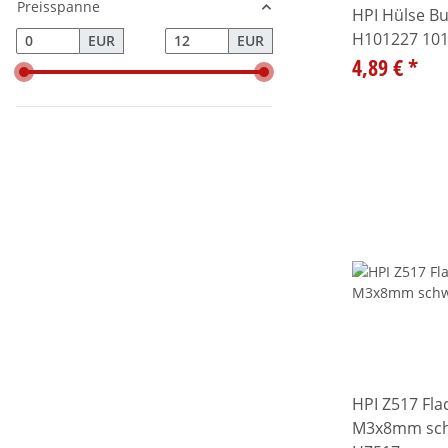
Preisspanne
HPI Hülse Bu
H101227 10
EUR
EUR
4,89 €
*
HPI Z517 Fl
M3x8mm schw