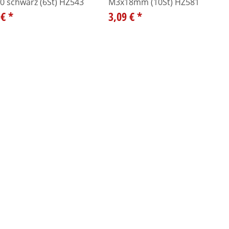
0 schwarz (6St) HZ543
M3x18mm (10St) HZ581
 €
*
3,09 €
*