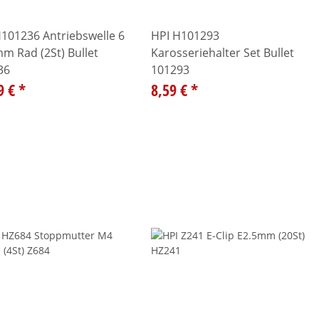
101236 Antriebswelle 6
HPI H101293
m Rad (2St) Bullet
Karosseriehalter Set Bullet
36
101293
9 €
*
8,59 €
*