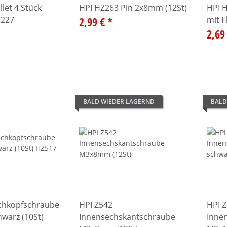
llet 4 Stück
HPI HZ263 Pin 2x8mm (12St)
HPI 
1227
2,99 €
*
mit F
2,69
BALD WIEDER LAGERND
BALD
achkopfschraube
HPI Z542
HPI 
arz (10St)
Innensechskantschraube
Inne