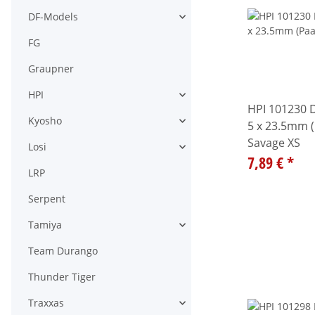
DF-Models
Alle anzeigen
FG
Graupner
HPI
Alle anzeigen
HPI 101230 D
Kyosho
5 x 23.5mm (P
Alle anzeigen
Savage XS
Losi
Alle anzeigen
7,89 €
*
LRP
Serpent
Tamiya
Alle anzeigen
Team Durango
Thunder Tiger
Traxxas
Alle anzeigen