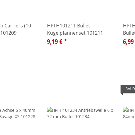
b Carriers (10
HPI H101211 Bullet
HPI 
t 101209
Kugelpfannenset 101211
Bulle
9,19 €
*
6,99
BALD