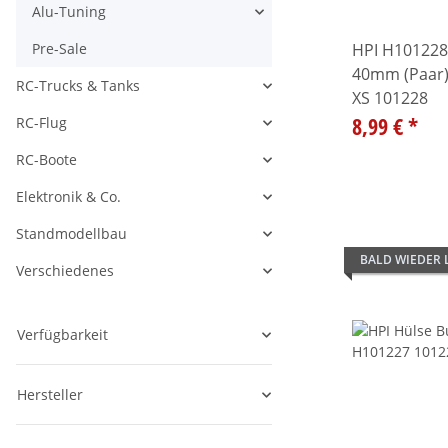
Alu-Tuning
Alle anzeigen
Pre-Sale
HPI H101228
40mm (Paar) 
RC-Trucks & Tanks
Alle anzeigen
XS 101228
8,99 €
*
RC-Flug
Alle anzeigen
RC-Boote
Alle anzeigen
Elektronik & Co.
Alle anzeigen
Standmodellbau
Alle anzeigen
BALD WIEDER
Verschiedenes
Alle anzeigen
Verfügbarkeit
Hersteller