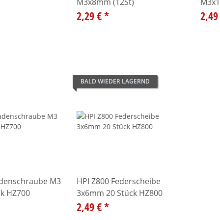
M3x8mm (12St)
M3x1
2,29 €
*
2,49
BALD WIEDER LAGERND
adenschraube M3
HPI Z800 Federscheibe
k HZ700
3x6mm 20 Stück HZ800
2,49 €
*