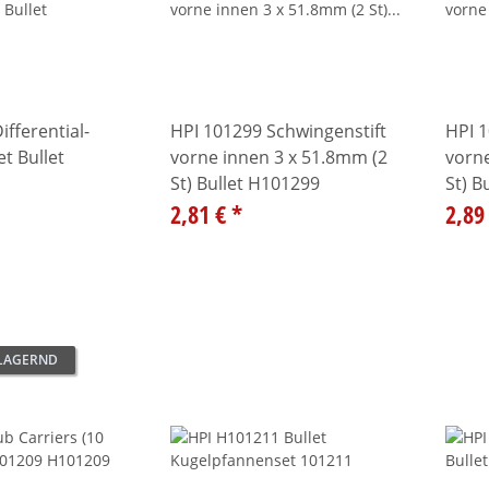
ifferential-
HPI 101299 Schwingenstift
HPI 1
t Bullet
vorne innen 3 x 51.8mm (2
vorn
St) Bullet H101299
St) B
2,81 €
*
2,89
 LAGERND