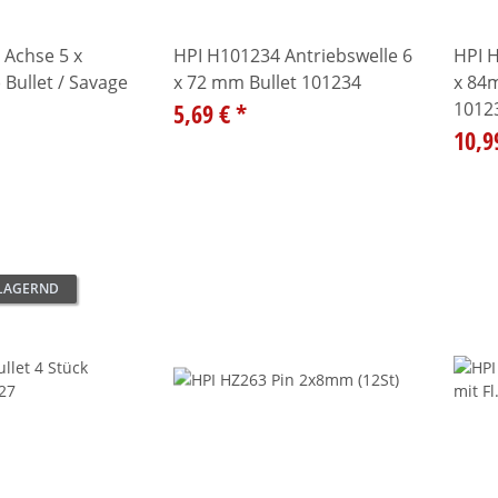
 Achse 5 x
HPI H101234 Antriebswelle 6
HPI H
Bullet / Savage
x 72 mm Bullet 101234
x 84m
5,69 €
*
1012
10,9
 LAGERND