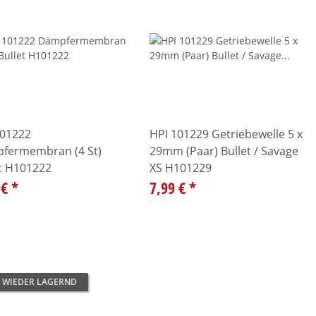
101222
HPI 101229 Getriebewelle 5 x
fermembran (4 St)
29mm (Paar) Bullet / Savage
et H101222
XS H101229
 €
*
7,99 €
*
 WIEDER LAGERND