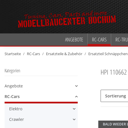
ANGEBOTE
RC-CARS
RC-TRU
Startseite
RC-Cars
Ersatzteile & Zubehör
Ersatzteil Schnäppchen
HPI 110662
Kategorien
Angebote
Alle anzeigen
Sortierung
RC-Cars
Alle anzeigen
Elektro
Alle anzeigen
Crawler
Alle anzeigen
BALD WIEDER