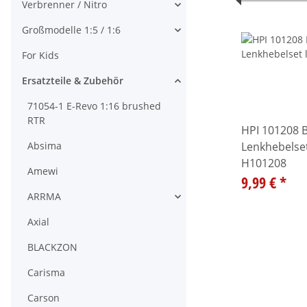
Verbrenner / Nitro
Alle anzeigen
Großmodelle 1:5 / 1:6
Alle anzeigen
For Kids
Ersatzteile & Zubehör
Alle anzeigen
71054-1 E-Revo 1:16 brushed
RTR
HPI 101208 B
Absima
Lenkhebelset
H101208
Amewi
9,99 €
*
ARRMA
Alle anzeigen
Axial
BLACKZON
Carisma
Carson