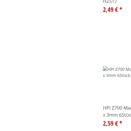
HZ517
2,49 €
*
HPI Z700 M
x 3mm 6Stüc
2,59 €
*