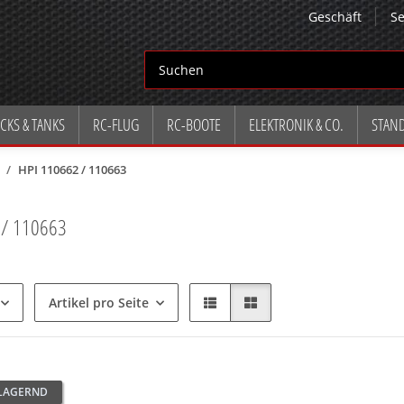
Geschäft
Se
CKS & TANKS
RC-FLUG
RC-BOOTE
ELEKTRONIK & CO.
STAN
HPI 110662 / 110663
 / 110663
Artikel pro Seite
 LAGERND