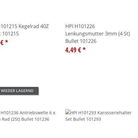
H101215 Kegelrad 40Z
HPI H101226
t 101215
Lenkungsmutter 3mm (4 St)
 €
*
Bullet 101226
4,49 €
*
 WIEDER LAGERND