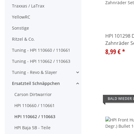
Traxxas / LaTrax
YellowRC
Sonstige
HPI 101298 D
Ritzel & Co.
Zahnräder Se
8,99 €
*
Tuning - HPI 110660 / 110661
Tuning - HPI 110662 / 110663
Tuning - Revo & Slayer
Alle anzeigen
Ersatzteil Schnäppchen
Alle anzeigen
Carson Dirtwarrior
BALD WIEDER
HPI 110660 / 110661
HPI 110662 / 110663
HPI Baja 5B - Teile