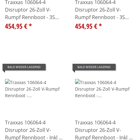
Traxxas 106064-4
Traxxas 106064-4
Disruptor 26-Zoll V-
Disruptor 26-Zoll V-
Rumpf Rennboot - 3S
Rumpf Rennboot - 3S
LiPo Start-Set - orange
454,95 €
*
LiPo Start-Set - pink
454,95 €
*
BALD WIEDER LAGERND
BALD WIEDER LAGERND
Traxxas 106064-4
Traxxas 106064-4
Disruptor 26-Zoll V-
Disruptor 26-Zoll V-
Rumpf Rennboot - Inkl 4S
Rumpf Rennboot - Inkl 4S