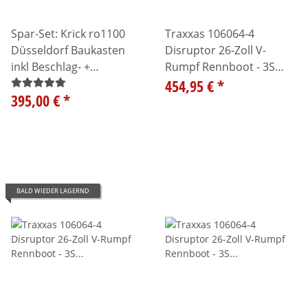
Spar-Set: Krick ro1100
Traxxas 106064-4
Düsseldorf Baukasten
Disruptor 26-Zoll V-
inkl Beschlag- +
Rumpf Rennboot - 3S
Sonderfunktionssatz
LiPo Start-Set - blau
454,95 €
*
395,00 €
*
BALD WIEDER LAGERND