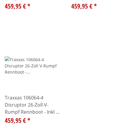
LiPo Akku - blau
459,95 €
*
LiPo Akku - orange
459,95 €
*
Traxxas 106064-4
Disruptor 26-Zoll V-
Rumpf Rennboot - Inkl 4S
LiPo Akku - pink
459,95 €
*