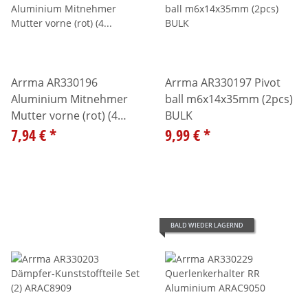
Arrma AR330196
Arrma AR330197 Pivot
Aluminium Mitnehmer
ball m6x14x35mm (2pcs)
Mutter vorne (rot) (4
BULK
Stück) ARAC9920
7,94 €
*
9,99 €
*
BALD WIEDER LAGERND