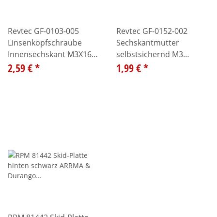
Revtec GF-0103-005
Revtec GF-0152-002
Linsenkopfschraube
Sechskantmutter
Innensechskant M3X16
selbstsichernd M3
Stahl 10St
2,59 €
*
galvan. Stahl (10)
1,99 €
*