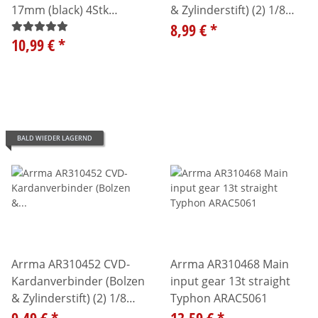
17mm (black) 4Stk
& Zylinderstift) (2) 1/8
ARAC9763
ARAC3990
8,99 €
*
10,99 €
*
BALD WIEDER LAGERND
Arrma AR310452 CVD-
Arrma AR310468 Main
Kardanverbinder (Bolzen
input gear 13t straight
& Zylinderstift) (2) 1/8
Typhon ARAC5061
BULK
9,49 €
*
13,59 €
*