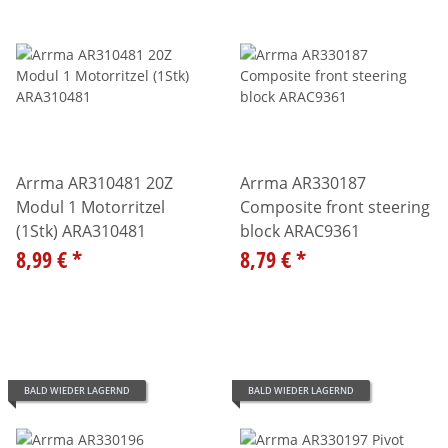
Arrma AR310481 20Z
Arrma AR330187
Modul 1 Motorritzel
Composite front steering
(1Stk) ARA310481
block ARAC9361
8,99 €
*
8,79 €
*
BALD WIEDER LAGERND
BALD WIEDER LAGERND