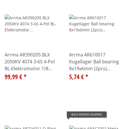
Arrma AR390205 BLX
Arrma AR610017
2050KV 4074 3-6S 4-Pol
Kugellager Ball bearing
BL-Elektromotor 1/8
8x19x6mm (2pcs)
5mm Welle ARAG2000
99,99 €
*
ARAC3159
5,74 €
*
BALD WIEDER LAGERND