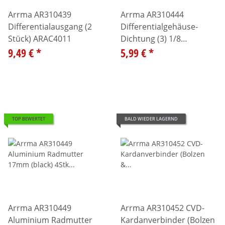
Arrma AR310439
Arrma AR310444
Differentialausgang (2
Differentialgehäuse-
Stück) ARAC4011
Dichtung (3) 1/8
9,49 €
*
ARAC4007
5,99 €
*
TOP BEWERTET
BALD WIEDER LAGERND
Arrma AR310449
Arrma AR310452 CVD-
Aluminium Radmutter
Kardanverbinder (Bolzen