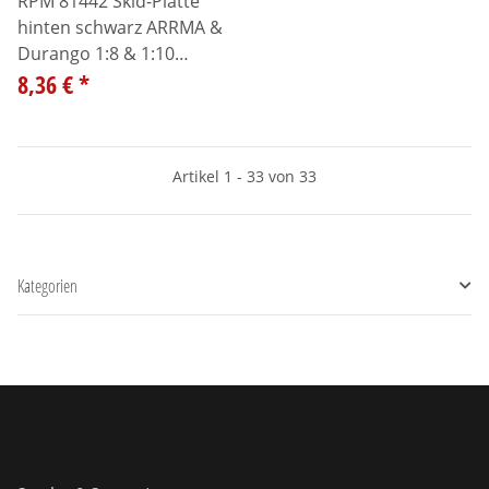
RPM 81442 Skid-Platte
hinten schwarz ARRMA &
Durango 1:8 & 1:10
Modelle
8,36 €
*
Artikel 1 - 33 von 33
Kategorien