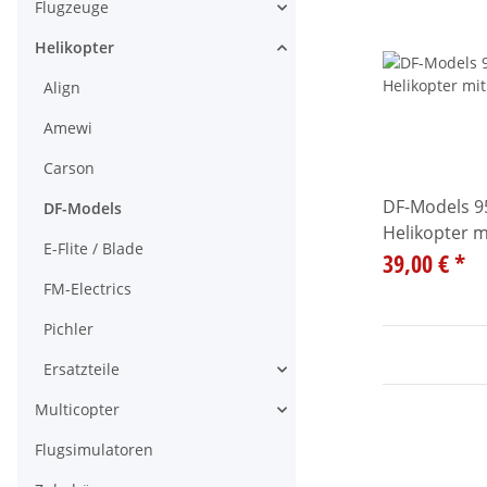
Flugzeuge
Alle anzeigen
Helikopter
Alle anzeigen
Align
Amewi
Carson
DF-Models 9
DF-Models
Helikopter 
E-Flite / Blade
39,00 €
*
FM-Electrics
Pichler
Ersatzteile
Alle anzeigen
Multicopter
Alle anzeigen
Flugsimulatoren