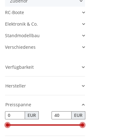
Zubehör
Alle anzeigen
RC-Boote
Alle anzeigen
Elektronik & Co.
Alle anzeigen
Standmodellbau
Alle anzeigen
Verschiedenes
Alle anzeigen
Verfügbarkeit
Hersteller
Preisspanne
EUR
EUR