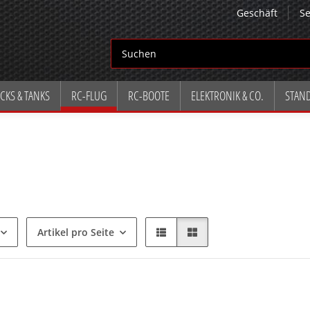
Geschäft
Se
CKS & TANKS
RC-FLUG
RC-BOOTE
ELEKTRONIK & CO.
STAN
Artikel pro Seite