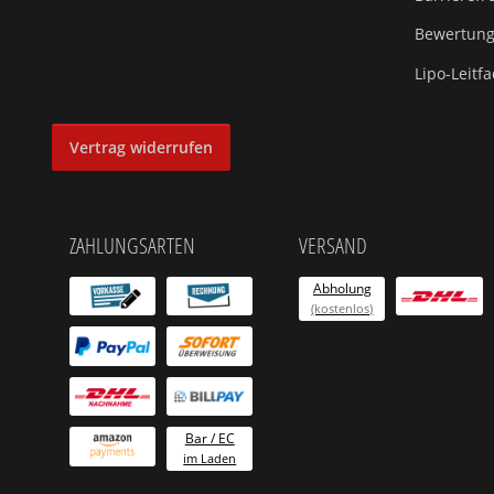
Bewertungs
Lipo-Leitf
Vertrag widerrufen
ZAHLUNGSARTEN
VERSAND
Abholung
(kostenlos)
Bar / EC
im Laden