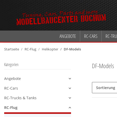
ANGEBOTE
RC-CARS
RC-TRU
Startseite
RC-Flug
Helikopter
DF-Models
DF-Models
Kategorien
Angebote
Alle anzeigen
Sortierung
RC-Cars
Alle anzeigen
RC-Trucks & Tanks
Alle anzeigen
RC-Flug
Alle anzeigen