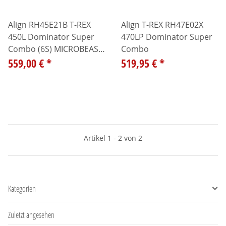
Align RH45E21B T-REX
Align T-REX RH47E02X
450L Dominator Super
470LP Dominator Super
Combo (6S) MICROBEAST
Combo
Plus Helikopter
559,00 €
*
519,95 €
*
Artikel 1 - 2 von 2
Kategorien
Zuletzt angesehen