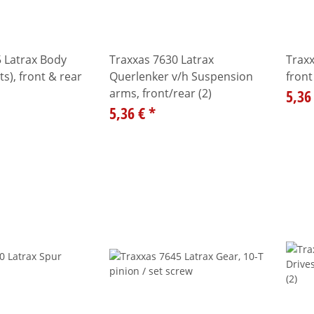
 Latrax Body
Traxxas 7630 Latrax
Trax
s), front & rear
Querlenker v/h Suspension
front 
arms, front/rear (2)
5,36
5,36 €
*