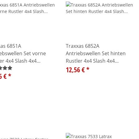
xas 6851A
Traxxas 6852A
ebswellen Set vorne
Antriebswellen Set hinten
er 4x4 Slash 4x4
Rustler 4x4 Slash 4x4
ate Slash4X4
Ultimate Slash 4X4
12,56 €
*
6 €
*