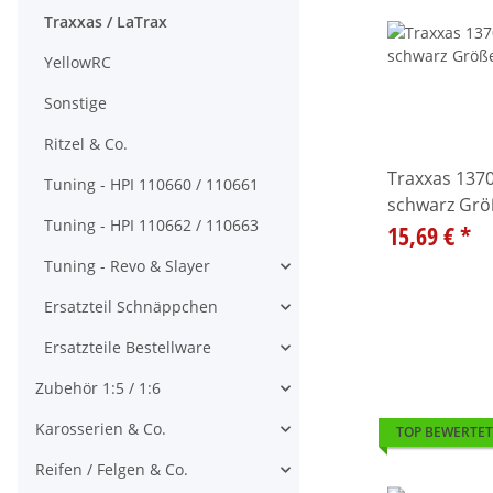
Traxxas / LaTrax
YellowRC
Sonstige
Ritzel & Co.
Traxxas 1370-M H
Tuning - HPI 110660 / 110661
schwarz Grö
Tuning - HPI 110662 / 110663
15,69 €
*
Tuning - Revo & Slayer
Alle anzeigen
Ersatzteil Schnäppchen
Alle anzeigen
Ersatzteile Bestellware
Alle anzeigen
Zubehör 1:5 / 1:6
Alle anzeigen
Karosserien & Co.
TOP BEWERTET
Alle anzeigen
Reifen / Felgen & Co.
Alle anzeigen