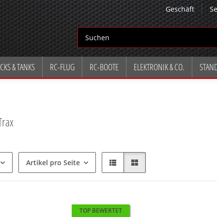
Geschäft
Se
CKS & TANKS
RC-FLUG
RC-BOOTE
ELEKTRONIK & CO.
STAN
Trax
Artikel pro Seite
TOP BEWERTET