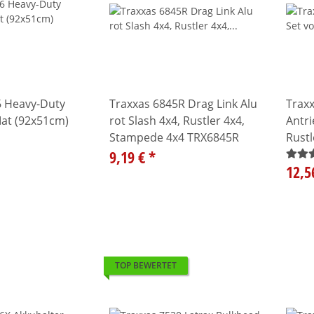
6 Heavy-Duty
Traxxas 6845R Drag Link Alu
Trax
Mat (92x51cm)
rot Slash 4x4, Rustler 4x4,
Antri
Stampede 4x4 TRX6845R
Rustl
9,19 €
*
Ultim
12,5
TOP BEWERTET