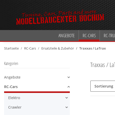
ANGEBOTE
RC-CARS
RC-TRU
Startseite
RC-Cars
Ersatzteile & Zubehör
Traxxas / LaTrax
Traxxas / La
Kategorien
Angebote
Alle anzeigen
Sortierung
RC-Cars
Alle anzeigen
Elektro
Alle anzeigen
Crawler
Alle anzeigen