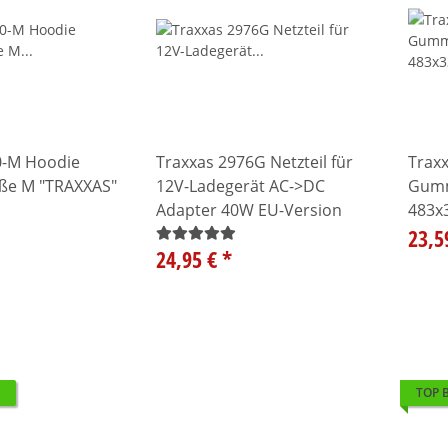
oodie
Traxxas 2976G Netzteil für
Trax
ße M "TRAXXAS"
12V-Ladegerät AC->DC
Gumm
Adapter 40W EU-Version
483x
23,5
24,95 €
*
TOP 