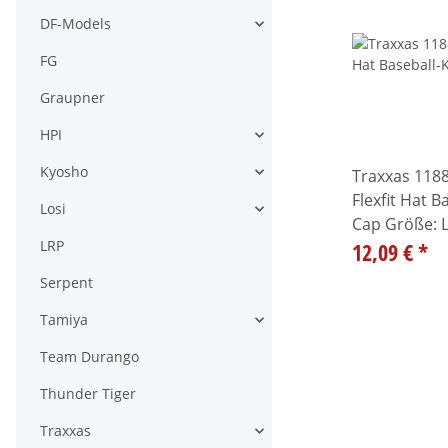
DF-Models
Alle anzeigen
FG
Graupner
HPI
Alle anzeigen
Kyosho
Traxxas 118
Alle anzeigen
Flexfit Hat 
Losi
Alle anzeigen
Cap Größe: L
LRP
12,09 €
*
Serpent
Tamiya
Alle anzeigen
Team Durango
Thunder Tiger
Traxxas
Alle anzeigen