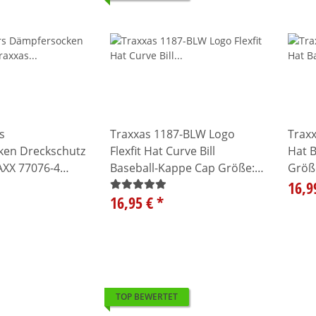
s
Traxxas 1187-BLW Logo
Traxx
en Dreckschutz
Flexfit Hat Curve Bill
Hat 
AXX 77076-4
Baseball-Kappe Cap Größe:
Größe
warz
L/XL
16,9
16,95 €
*
TOP BEWERTET