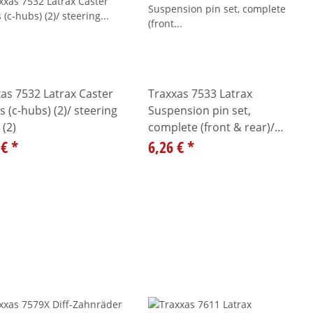
as 7532 Latrax Caster
Traxxas 7533 Latrax
s (c-hubs) (2)/ steering
Suspension pin set,
 (2)
complete (front & rear)/
 €
*
hardware
6,26 €
*