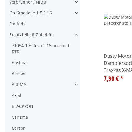
Verbrenner / Nitro
Alle anzeigen
Großmodelle 1:5 / 1:6
Alle anzeigen
For Kids
Ersatzteile & Zubehör
Alle anzeigen
71054-1 E-Revo 1:16 brushed
RTR
Dusty Motor
Absima
Dämpfersock
Traxxas X-M
Amewi
77086-4 sch
7,90 €
*
ARRMA
Alle anzeigen
Axial
BLACKZON
Carisma
Carson