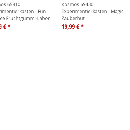
os 65810
Kosmos 69430
imentierkasten - Fun
Experimentierkasten - Magic
nce Fruchtgummi-Labor
Zauberhut
9 €
*
19,99 €
*