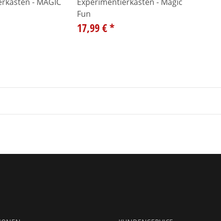
erkasten - MAGIC
Experimentierkasten - Magic
Fun
17,99 €
*