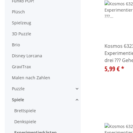
Funko POP!
Plüsch
Spielzeug
3D Puzzle
Brio
Kosmos 632
Experimentie
Disney Lorcana
drei ??? Geh
GraviTrax
5,99 €
*
Malen nach Zahlen
Puzzle
Alle anzeigen
Spiele
Alle anzeigen
Brettspiele
Denkspiele
Experimentierkästen