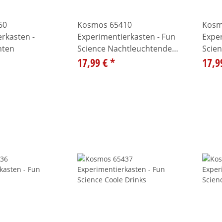
60
Kosmos 65410
Kosm
rkasten -
Experimentierkasten - Fun
Exper
hten
Science Nachtleuchtende
Scien
Flummi-Power
17,99 €
*
17,9