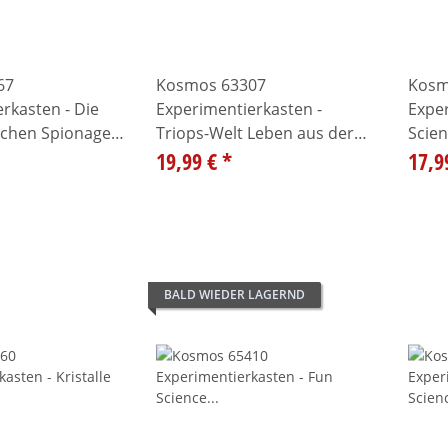
67
Kosmos 63307
Kosm
rkasten - Die
Experimentierkasten -
Exper
ichen Spionage-
Triops-Welt Leben aus der
Scien
Urzeit
19,99 €
*
17,9
BALD WIEDER LAGERND