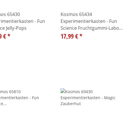
os 65430
Kosmos 65434
imentierkasten - Fun
Experimentierkasten - Fun
ce Jelly-Pops
Science Fruchtgummi-Labor
9 €
*
Love & Hearts
17,99 €
*