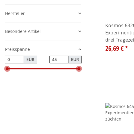
Hersteller
Kosmos 632
Besondere Artikel
Experimentie
drei Frageze
Kamera
26,69 €
*
Preisspanne
EUR
EUR