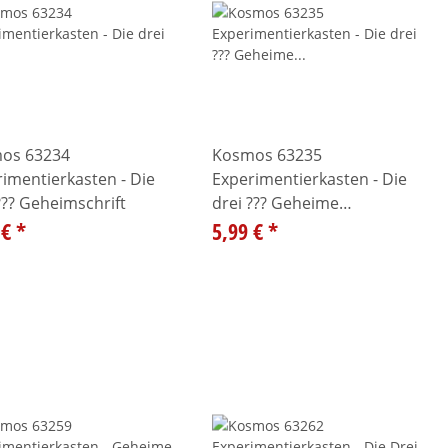
os 63234
Kosmos 63235
imentierkasten - Die
Experimentierkasten - Die
??? Geheimschrift
drei ??? Geheime
 €
*
Botschaften
5,99 €
*