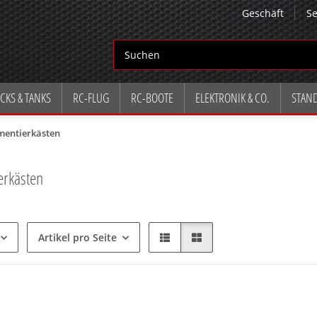
Geschäft
Se
CKS & TANKS
RC-FLUG
RC-BOOTE
ELEKTRONIK & CO.
STAN
mentierkästen
erkästen
Artikel pro Seite