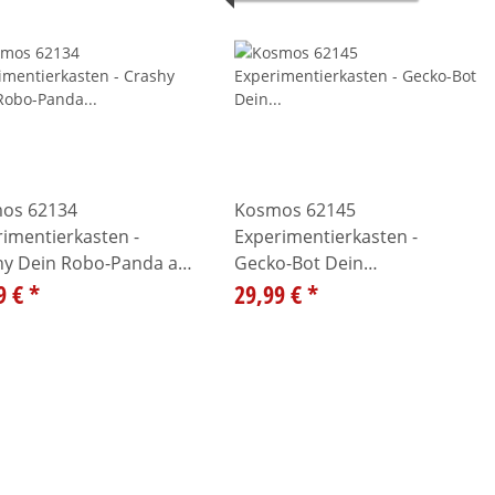
os 62134
Kosmos 62145
imentierkasten -
Experimentierkasten -
hy Dein Robo-Panda auf
Gecko-Bot Dein
sions-Kurs!
9 €
*
Scheibenkletter-Roboter
29,99 €
*