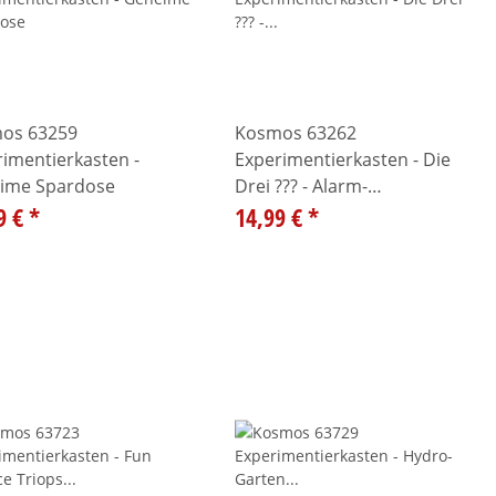
os 63259
Kosmos 63262
imentierkasten -
Experimentierkasten - Die
ime Spardose
Drei ??? - Alarm-
9 €
*
Handschellen
14,99 €
*