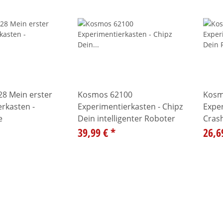
8 Mein erster
Kosmos 62100
Kosm
rkasten -
Experimentierkasten - Chipz
Exper
e
Dein intelligenter Roboter
Cras
39,99 €
*
Kolli
26,6