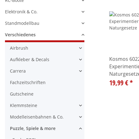
RC-Boote
Alle anzeigen
Elektronik & Co.
Alle anzeigen
Standmodellbau
Alle anzeigen
Verschiedenes
Alle anzeigen
Airbrush
Alle anzeigen
Kosmos 6022
Aufkleber & Decals
Alle anzeigen
Experimentie
Carrera
Naturgesetz
Alle anzeigen
19,99 €
*
Fachzeitschriften
Gutscheine
Klemmsteine
Alle anzeigen
Modelleisenbahnen & Co.
Alle anzeigen
Puzzle, Spiele & more
Alle anzeigen