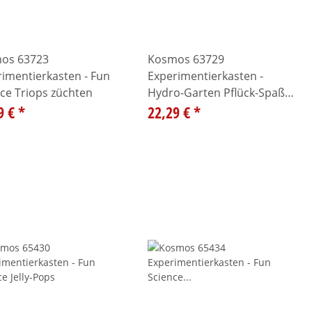
os 63723
Kosmos 63729
imentierkasten - Fun
Experimentierkasten -
ce Triops züchten
Hydro-Garten Pflück-Spaß
9 €
*
ohne Erde
22,29 €
*