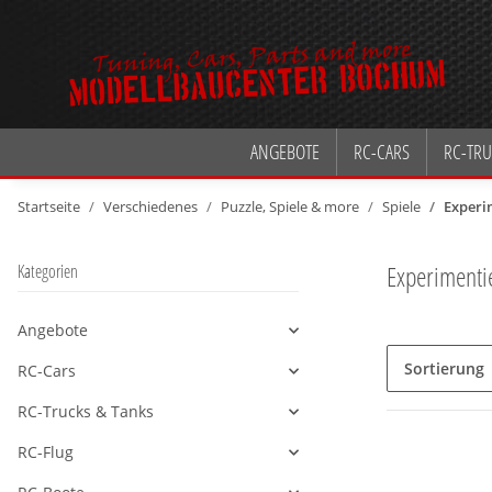
ANGEBOTE
RC-CARS
RC-TRU
Startseite
Verschiedenes
Puzzle, Spiele & more
Spiele
Experi
Experimenti
Kategorien
Angebote
Alle anzeigen
Sortierung
RC-Cars
Alle anzeigen
RC-Trucks & Tanks
Alle anzeigen
RC-Flug
Alle anzeigen