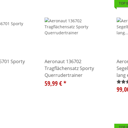
TOP 
6701 Sporty
Aeronaut 136702
Aeron
Tragflächensatz Sporty
Sege
Querrudertrainer
lang 
59,99 €
*
99,0
TOP 