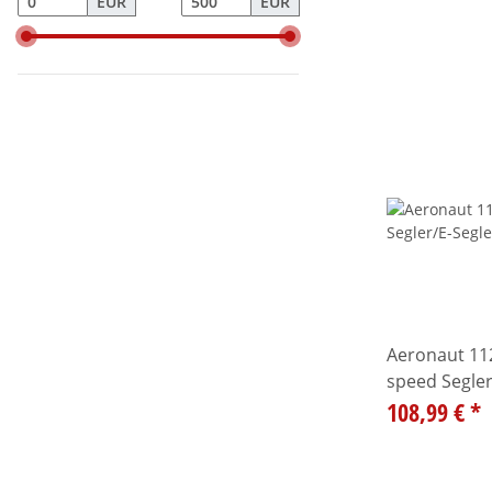
EUR
EUR
Aeronaut 112
speed Segler
108,99 €
*