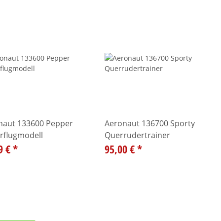
naut 133600 Pepper
Aeronaut 136700 Sporty
rflugmodell
Querrudertrainer
9 €
*
95,00 €
*