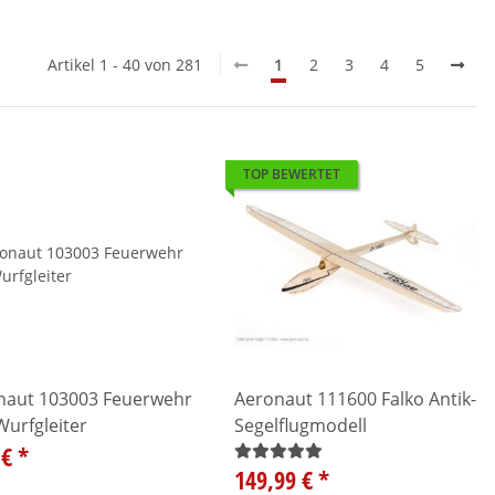
Artikel 1 - 40 von 281
1
2
3
4
5
TOP BEWERTET
naut 103003 Feuerwehr
Aeronaut 111600 Falko Antik-
urfgleiter
Segelflugmodell
 €
*
149,99 €
*