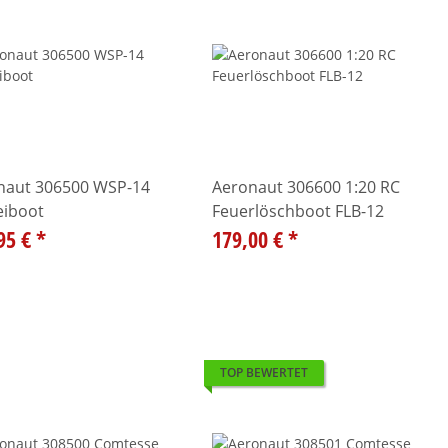
naut 306500 WSP-14
Aeronaut 306600 1:20 RC
eiboot
Feuerlöschboot FLB-12
95 €
*
179,00 €
*
TOP BEWERTET