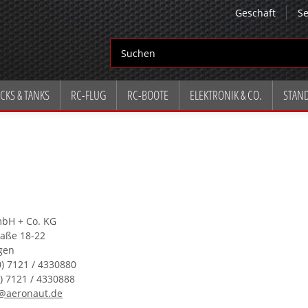
Geschäft
Se
CKS & TANKS
RC-FLUG
RC-BOOTE
ELEKTRONIK & CO.
STAN
bH + Co. KG
raße 18-22
gen
0) 7121 / 4330880
0) 7121 / 4330888
e@aeronaut.de