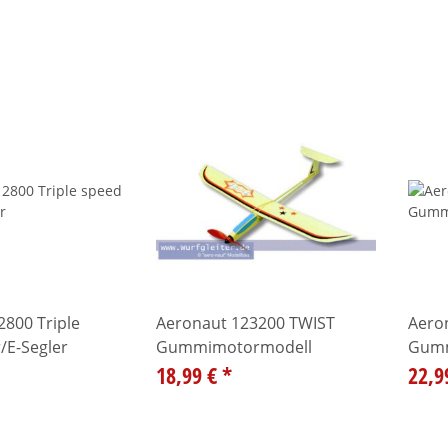
800 Triple
Aeronaut 123200 TWIST
Aero
/E-Segler
Gummimotormodell
Gumm
18,99 €
*
22,9