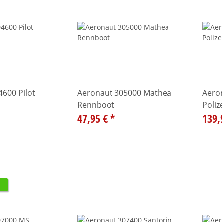
600 Pilot
Aeronaut 305000 Mathea
Aero
Rennboot
Poliz
47,95 €
*
139,