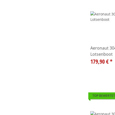
Aeronaut 304
Lotsenboot
179,90 €
*
TOP BEWERTET