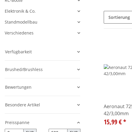
RC-Boote
Alle anzeigen
Elektronik & Co.
Alle anzeigen
Sortierung
Standmodellbau
Alle anzeigen
Verschiedenes
Alle anzeigen
Verfügbarkeit
Brushed/Brushless
Bewertungen
Besondere Artikel
Aeronaut 725972 CN-Spinner
42/3,00mm
15,99 €
*
Preisspanne