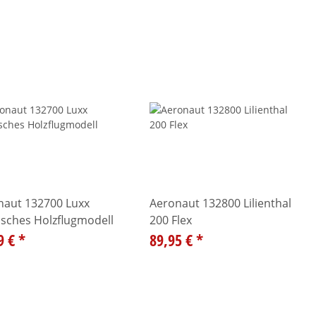
naut 132700 Luxx
Aeronaut 132800 Lilienthal
isches Holzflugmodell
200 Flex
9 €
*
89,95 €
*