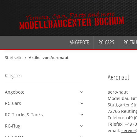
ANGEBOTE
RC-CARS
RC-TRU
Startseite
Artikel von Aeronaut
Aeronaut
Kategorien
Angebote
aero-naut
Alle anzeigen
Modellbau Gm
RC-Cars
Stuttgarter St
Alle anzeigen
72766 Reutlin
RC-Trucks & Tanks
Alle anzeigen
Telefon: +49 (
Telefax: +49 (
RC-Flug
Alle anzeigen
email:
servic