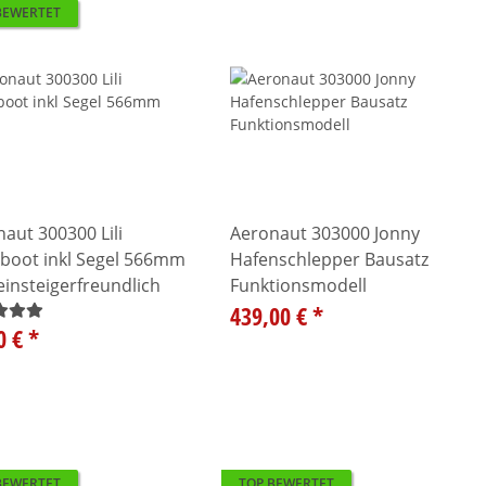
BEWERTET
aut 300300 Lili
Aeronaut 303000 Jonny
lboot inkl Segel 566mm
Hafenschlepper Bausatz
einsteigerfreundlich
Funktionsmodell
439,00 €
*
0 €
*
BEWERTET
TOP BEWERTET