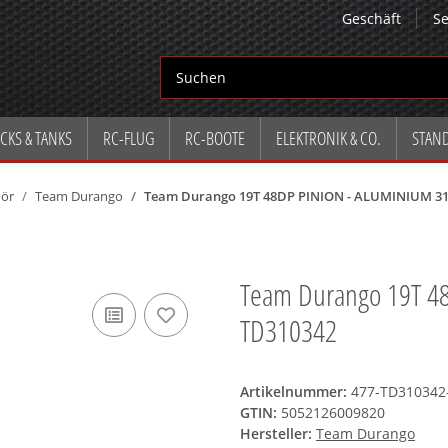
Geschäft
Se
CKS & TANKS
RC-FLUG
RC-BOOTE
ELEKTRONIK & CO.
STAN
hör
Team Durango
Team Durango 19T 48DP PINION - ALUMINIUM 31
Team Durango 19T 4
TD310342
Artikelnummer:
477-TD310342
GTIN:
5052126009820
Hersteller:
Team Durango