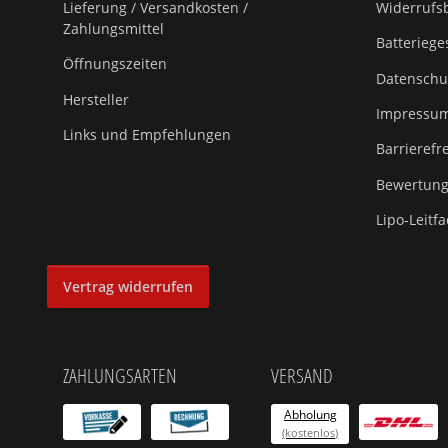
Lieferung / Versandkosten /
Widerrufsb
Zahlungsmittel
Batteriege
Öffnungszeiten
Datenschu
Hersteller
Impressu
Links und Empfehlungen
Barrierefr
Bewertungs
Lipo-Leitf
Vertrag widerrufen
ZAHLUNGSARTEN
VERSAND
Abholung
(kostenlos)