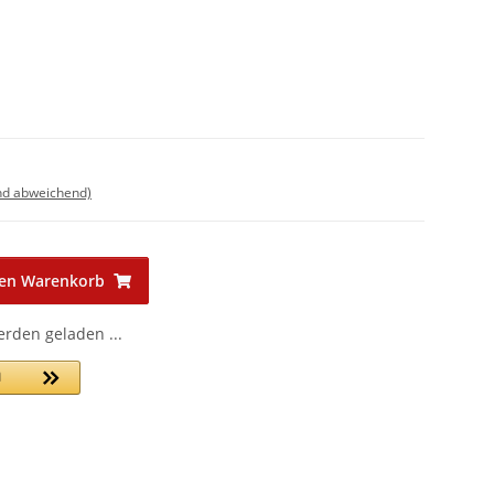
nd abweichend)
den Warenkorb
den geladen ...