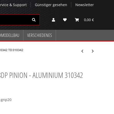
rvice & Support
Günstiger gesehen
Newsletter
0,00 €
DMODELLBAU
VERSCHIEDENES
0342 TD310342
8DP PINION - ALUMINIUM 310342
-gnp20