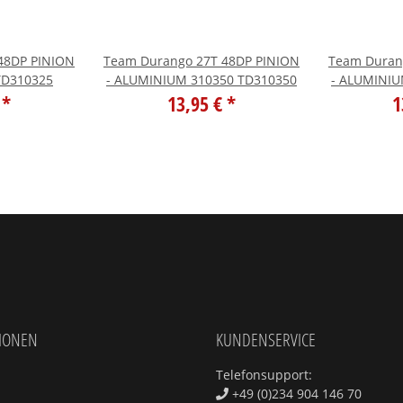
48DP PINION
Team Durango 27T 48DP PINION
Team Duran
TD310325
- ALUMINIUM 310350 TD310350
- ALUMINIU
€
*
13,95 €
*
1
IONEN
KUNDENSERVICE
Telefonsupport:
+49 (0)234 904 146 70