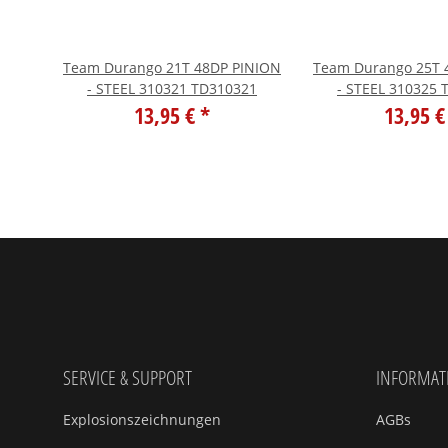
NION
Team Durango 21T 48DP PINION
Team Durango 25T 
0338
- STEEL 310321 TD310321
- STEEL 310325 
13,95 €
*
13,95 
SERVICE & SUPPORT
INFORMAT
Explosionszeichnungen
AGBs