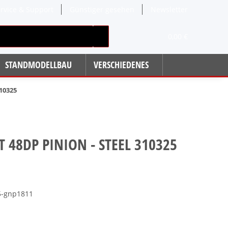
rvice & Support
Günstiger gesehen
Newsletter
0,00 €
STANDMODELLBAU
VERSCHIEDENES
10325
 48DP PINION - STEEL 310325
5-gnp1811