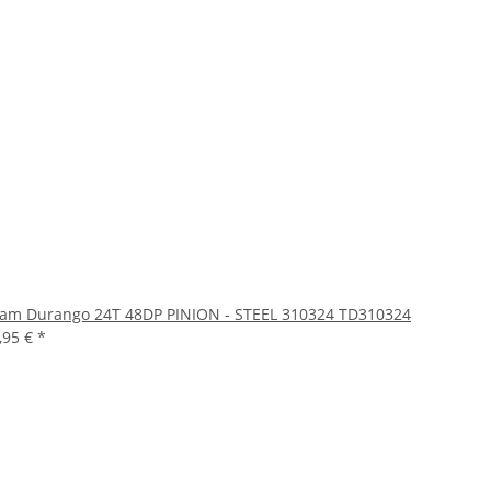
am Durango 24T 48DP PINION - STEEL 310324 TD310324
,95 €
*