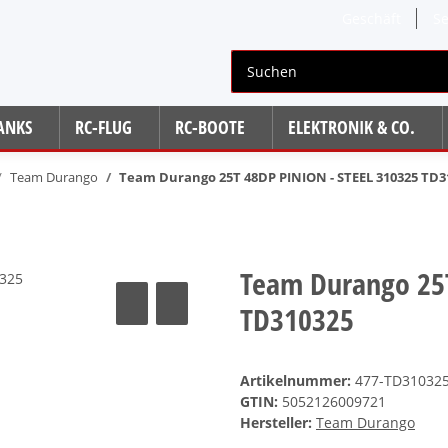
Geschäft
Se
TANKS
RC-FLUG
RC-BOOTE
ELEKTRONIK & CO.
Team Durango
Team Durango 25T 48DP PINION - STEEL 310325 TD3
Team Durango 25T
TD310325
Artikelnummer:
477-TD31032
GTIN:
5052126009721
Hersteller:
Team Durango