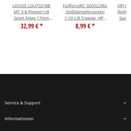
LOUISE LOUT3218B
FullforceRC G005LORG
HPI H4
MT 3.8 Pioneer1/8
Stoßdämpfersocken
Reifen
Sport Felge 17mm
1:10 z.B.Traxxas, HPI,
Savag
TRAXXAS HPI 0 Offset
32,99 €
*
Arrma L-Orange
8,99 €
*
4
Service & Support
Informationen