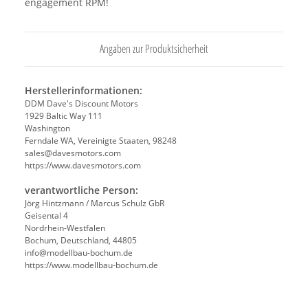
engagement RPM!
Angaben zur Produktsicherheit
Herstellerinformationen:
DDM Dave's Discount Motors
1929 Baltic Way 111
Washington
Ferndale WA, Vereinigte Staaten, 98248
sales@davesmotors.com
https://www.davesmotors.com
verantwortliche Person:
Jörg Hintzmann / Marcus Schulz GbR
Geisental 4
Nordrhein-Westfalen
Bochum, Deutschland, 44805
info@modellbau-bochum.de
https://www.modellbau-bochum.de