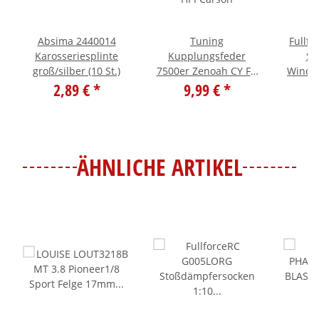
Absima 2440014
Tuning
Fullfo
Karosseriesplinte
Kupplungsfeder
Sc
groß/silber (10 St.)
7500er Zenoah CY FG
Windsh
2,89 €
*
HPI Carson
9,99 €
*
2
ÄHNLICHE ARTIKEL