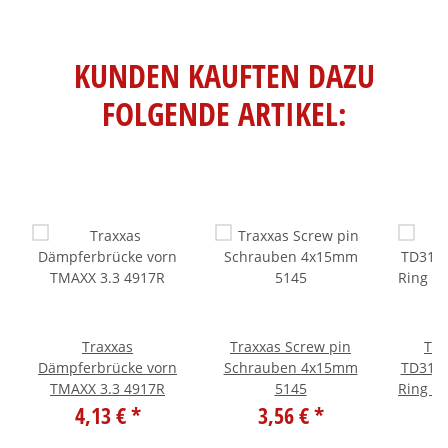
KUNDEN KAUFTEN DAZU
FOLGENDE ARTIKEL:
Traxxas
Traxxas Screw pin
Te
Dämpferbrücke vorn
Schrauben 4x15mm
TD3104
TMAXX 3.3 4917R
5145
Ring Ge
4,13 €
*
3,56 €
*
3