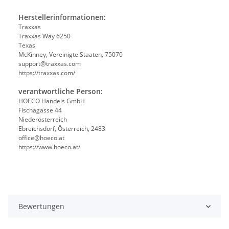
Herstellerinformationen:
Traxxas
Traxxas Way 6250
Texas
McKinney, Vereinigte Staaten, 75070
support@traxxas.com
https://traxxas.com/
verantwortliche Person:
HOECO Handels GmbH
Fischagasse 44
Niederösterreich
Ebreichsdorf, Österreich, 2483
office@hoeco.at
https://www.hoeco.at/
Bewertungen