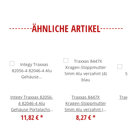
ÄHNLICHE ARTIKEL
Integy Traxxas 82056-
Traxxas 8447X
Traxx
4 82046-4 Alu
Kragen-Stoppmutter
Gehäuse Portalachse
5mm Alu verzahnt (4)
1
hinten innen
11,82 €
*
8,27 €
blau
*
C28079RED