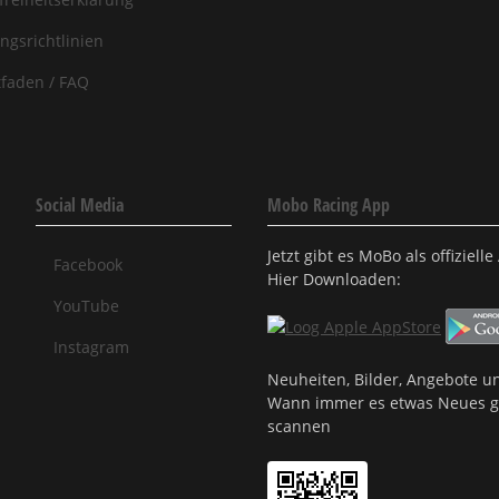
ngsrichtlinien
tfaden / FAQ
Social Media
Mobo Racing App
Jetzt gibt es MoBo als offiziel
Facebook
Hier Downloaden:
YouTube
Instagram
Neuheiten, Bilder, Angebote un
Wann immer es etwas Neues gi
scannen