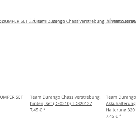
BUMPER SET
Team Durango Chassiverstrebung,
Team Durango
hinten, Set (DEX210) TD320127
Akkuhalterung 
7,45 €
*
Halterung 320
7,45 €
*