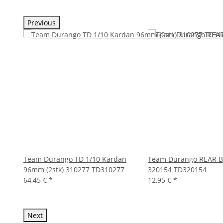
Previous
haft
Team Durango TD 1/10 Kardan
Team Durango REAR 
96mm (2stk) 310277 TD310277
320154 TD320154
64,45 €
*
12,95 €
*
Next