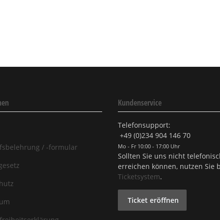
nen
Kundenservice
Telefonsupport:
+49 (0)234 904 146 70
fsbelehrung / -formular
Mo - Fr 10:00 - 17:00 Uhr
Sollten Sie uns nicht telefonis
gesetz
erreichen können, nutzen Sie b
Ticketsystem
.
hutz
Ticket eröffnen
sum
freiheitserklärung