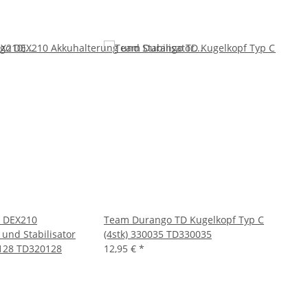
 DEX210
Team Durango TD Kugelkopf Typ C
Team D
und Stabilisator
(4stk) 330035 TD330035
Boot R
128 TD320128
12,95 €
*
TD310
4,50 €