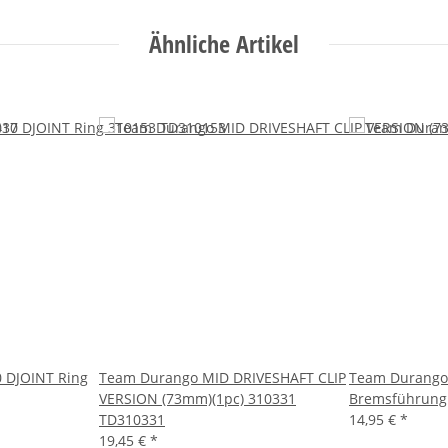
Ähnliche Artikel
 DJOINT Ring
Team Durango MID DRIVESHAFT CLIP
Team Durango
VERSION (73mm)(1pc) 310331
Bremsführung
TD310331
14,95 €
*
19,45 €
*