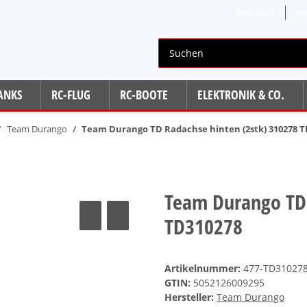
Geschäft
Se
TANKS
RC-FLUG
RC-BOOTE
ELEKTRONIK & CO.
Team Durango
Team Durango TD Radachse hinten (2stk) 310278 T
Team Durango TD 
TD310278
Artikelnummer:
477-TD31027
GTIN:
5052126009295
Hersteller:
Team Durango