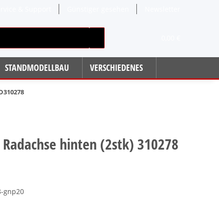
rvice & Support
Günstiger gesehen
Newsletter
0,00 €
STANDMODELLBAU
VERSCHIEDENES
D310278
Radachse hinten (2stk) 310278
8-gnp20