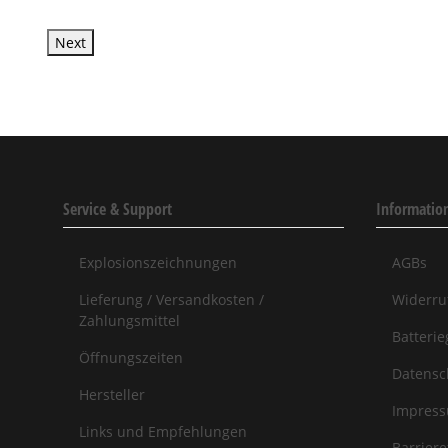
Next
Service & Support
Informatio
Explosionszeichnungen
AGBs
Lieferung / Versandkosten /
Widerru
Zahlungsmittel
Batterie
Öffnungszeiten
Datensc
Hersteller
Impres
Links und Empfehlungen
Barriere