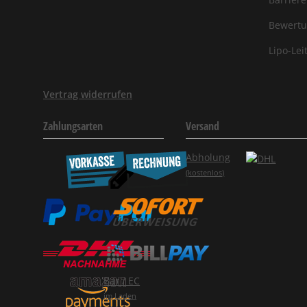
Bewertu
Lipo-Lei
Vertrag widerrufen
Zahlungsarten
Versand
Abholung
(kostenlos)
Bar / EC
im Laden