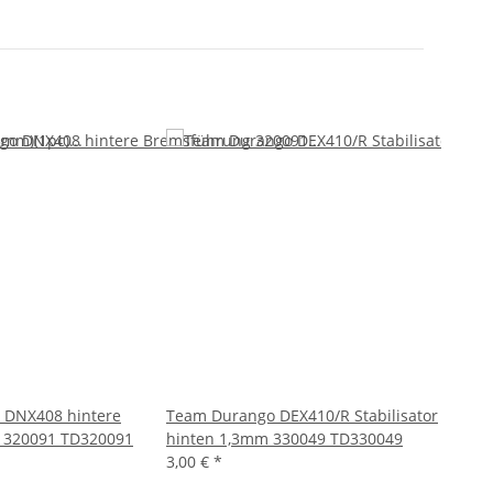
 DNX408 hintere
Team Durango DEX410/R Stabilisator
Team D
 320091 TD320091
hinten 1,3mm 330049 TD330049
Federn
3,00 €
*
(2stk)
7,95 €