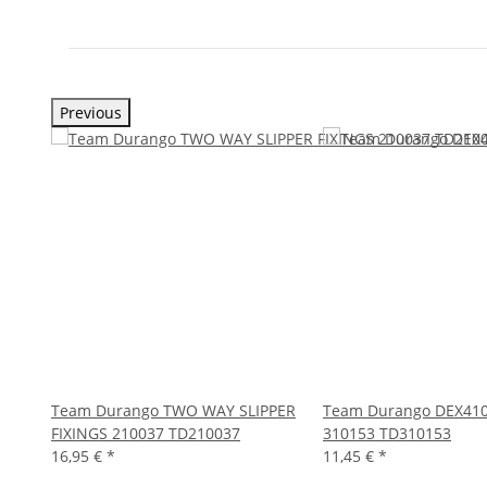
Previous
re
Team Durango TWO WAY SLIPPER
Team Durango DEX410
gf/mm)
FIXINGS 210037 TD210037
310153 TD310153
16,95 €
*
11,45 €
*