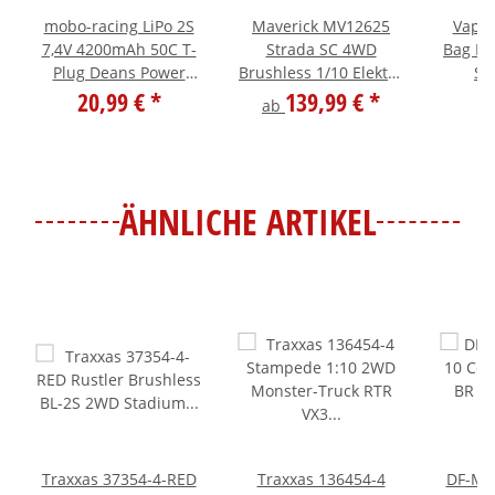
mobo-racing LiPo 2S
Maverick MV12625
Vapex
7,4V 4200mAh 50C T-
Strada SC 4WD
Bag B 
Plug Deans Power
Brushless 1/10 Elektro
Sc
Racing by Team
20,99 €
*
SC-Truck - ohne
139,99 €
*
ab
Corally
Akku/Lader
ÄHNLICHE ARTIKEL
Traxxas 37354-4-RED
Traxxas 136454-4
DF-Mod