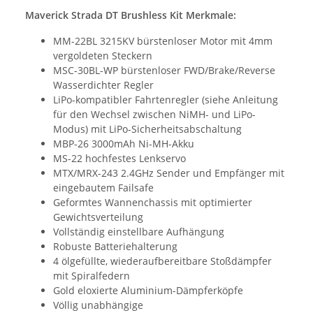
Maverick Strada DT Brushless Kit Merkmale:
MM-22BL 3215KV bürstenloser Motor mit 4mm
vergoldeten Steckern
MSC-30BL-WP bürstenloser FWD/Brake/Reverse
Wasserdichter Regler
LiPo-kompatibler Fahrtenregler (siehe Anleitung
für den Wechsel zwischen NiMH- und LiPo-
Modus) mit LiPo-Sicherheitsabschaltung
MBP-26 3000mAh Ni-MH-Akku
MS-22 hochfestes Lenkservo
MTX/MRX-243 2.4GHz Sender und Empfänger mit
eingebautem Failsafe
Geformtes Wannenchassis mit optimierter
Gewichtsverteilung
Vollständig einstellbare Aufhängung
Robuste Batteriehalterung
4 ölgefüllte, wiederaufbereitbare Stoßdämpfer
mit Spiralfedern
Gold eloxierte Aluminium-Dämpferköpfe
Völlig unabhängige