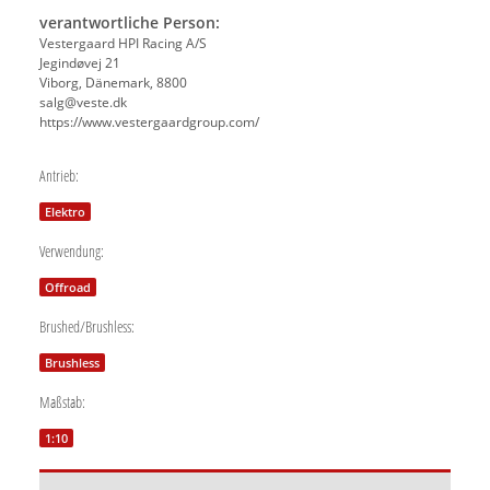
verantwortliche Person:
Vestergaard HPI Racing A/S
Jegindøvej 21
Viborg, Dänemark, 8800
salg@veste.dk
https://www.vestergaardgroup.com/
Antrieb:
Elektro
Verwendung:
Offroad
Brushed/Brushless:
Brushless
Maßstab:
1:10