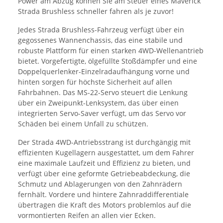
Power am Abzug können Sie am Steuer eines Maverick
Strada Brushless schneller fahren als je zuvor!
Jedes Strada Brushless-Fahrzeug verfügt über ein
gegossenes Wannenchassis, das eine stabile und
robuste Plattform für einen starken 4WD-Wellenantrieb
bietet. Vorgefertigte, ölgefüllte Stoßdämpfer und eine
Doppelquerlenker-Einzelradaufhängung vorne und
hinten sorgen für höchste Sicherheit auf allen
Fahrbahnen. Das MS-22-Servo steuert die Lenkung
über ein Zweipunkt-Lenksystem, das über einen
integrierten Servo-Saver verfügt, um das Servo vor
Schäden bei einem Unfall zu schützen.
Der Strada 4WD-Antriebsstrang ist durchgängig mit
effizienten Kugellagern ausgestattet, um dem Fahrer
eine maximale Laufzeit und Effizienz zu bieten, und
verfügt über eine geformte Getriebeabdeckung, die
Schmutz und Ablagerungen von den Zahnrädern
fernhält. Vordere und hintere Zahnraddifferentiale
übertragen die Kraft des Motors problemlos auf die
vormontierten Reifen an allen vier Ecken.