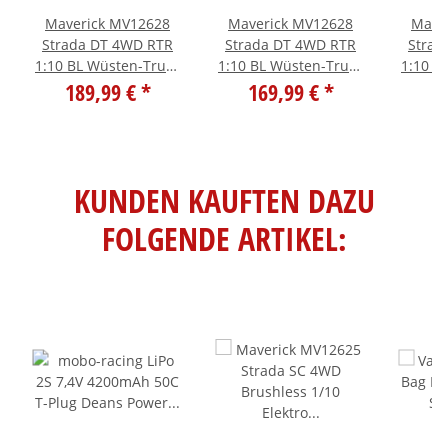
Maverick MV12628
Maverick MV12628
Mave
Strada DT 4WD RTR
Strada DT 4WD RTR
Strad
1:10 BL Wüsten-Truck
1:10 BL Wüsten-Truck
1:10 B
- Akku/Lader Spar Set
189,99 €
*
- LiPo Starter Set
169,99 €
*
- oh
1
KUNDEN KAUFTEN DAZU
FOLGENDE ARTIKEL: