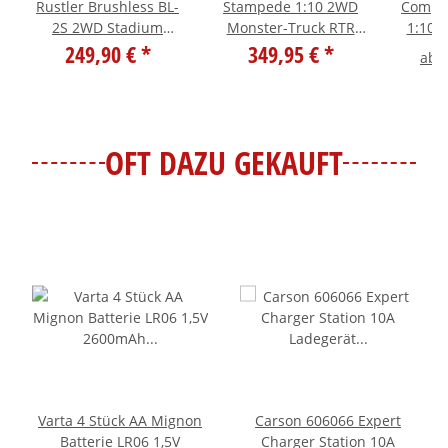
Rustler Brushless BL-
Stampede 1:10 2WD
Compet
2S 2WD Stadium
Monster-Truck RTR
1:10X
Truck 1:10 RTR rot
249,90 €
*
VX3 Brushless rot
349,95 €
*
ab
OFT DAZU GEKAUFT
Varta 4 Stück AA Mignon
Carson 606066 Expert
Batterie LR06 1,5V
Charger Station 10A