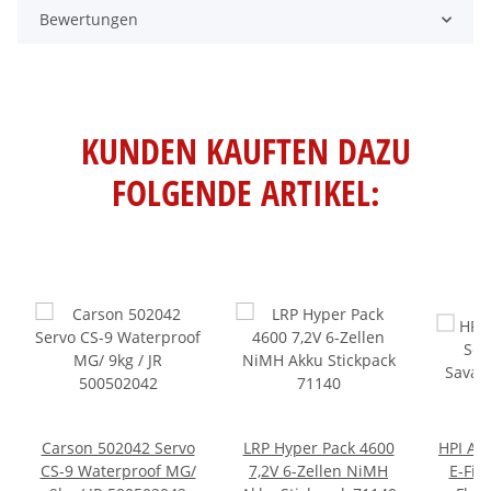
Bewertungen
KUNDEN KAUFTEN DAZU
FOLGENDE ARTIKEL:
Carson 502042 Servo
LRP Hyper Pack 4600
HPI An
CS-9 Waterproof MG/
7,2V 6-Zellen NiMH
E-Fir