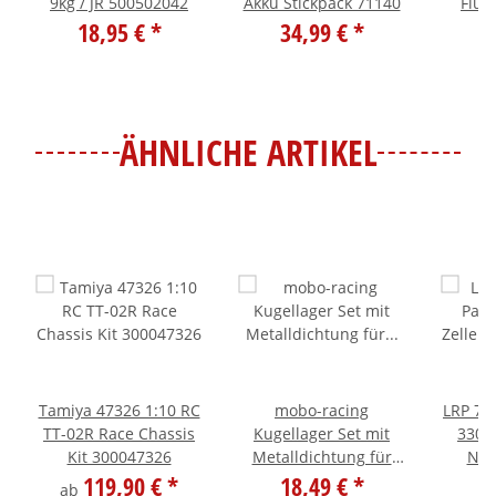
9kg / JR 500502042
Akku Stickpack 71140
Flux 
18,95 €
*
34,99 €
*
Troph
ÄHNLICHE ARTIKEL
Tamiya 47326 1:10 RC
mobo-racing
LRP 71
TT-02R Race Chassis
Kugellager Set mit
3300 
Kit 300047326
Metalldichtung für
NiM
119,90 €
*
Tamiya TT-01E
18,49 €
*
2
ab