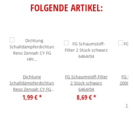
FOLGENDE ARTIKEL:
Dichtung
FG Schaumstoff-Filter
FG St
Schalldämpferdichtung
2 Stück schwarz
2000 5
Reso Zenoah CY FG
6464/04
HPI 1 Stück aus 7332
1,99 €
*
8,69 €
*
07332
125,