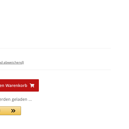
nd abweichend)
den Warenkorb
den geladen ...