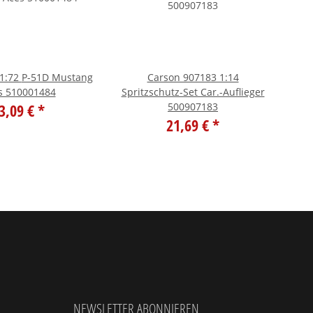
D Mustang
Carson 907183 1:14
C
s 510001484
Spritzschutz-Set Car.-Auflieger
Tra
3,09 €
*
500907183
21,69 €
*
NEWSLETTER ABONNIEREN