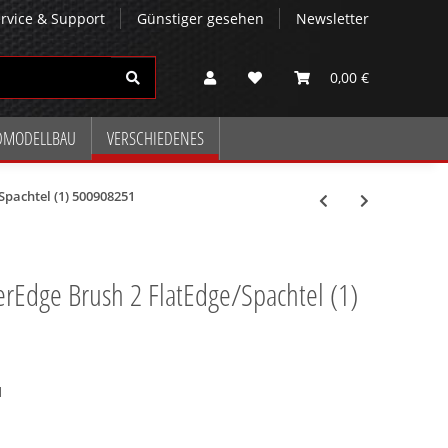
rvice & Support
Günstiger gesehen
Newsletter
0,00 €
DMODELLBAU
VERSCHIEDENES
pachtel (1) 500908251
rEdge Brush 2 FlatEdge/Spachtel (1)
1