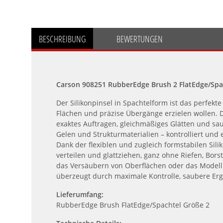
BESCHREIBUNG
BEWERTUNGEN
Carson 908251 RubberEdge Brush 2 FlatEdge/Spac
Der Silikonpinsel in Spachtelform ist das perfekt
Flächen und präzise Übergänge erzielen wollen. Di
exaktes Auftragen, gleichmäßiges Glätten und sa
Gelen und Strukturmaterialien – kontrolliert und e
Dank der flexiblen und zugleich formstabilen Silik
verteilen und glattziehen, ganz ohne Riefen, Bo
das Versäubern von Oberflächen oder das Modelli
überzeugt durch maximale Kontrolle, saubere Erge
Lieferumfang:
RubberEdge Brush FlatEdge/Spachtel Größe 2