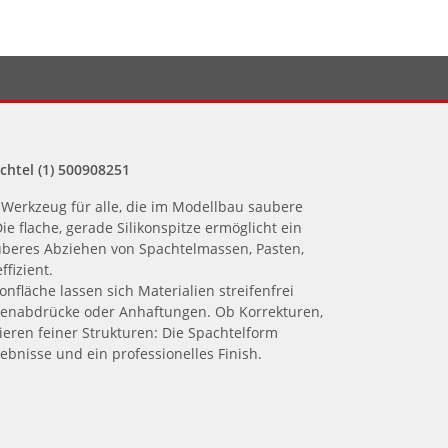
htel (1) 500908251
e Werkzeug für alle, die im Modellbau saubere
e flache, gerade Silikonspitze ermöglicht ein
uberes Abziehen von Spachtelmassen, Pasten,
ffizient.
onfläche lassen sich Materialien streifenfrei
rstenabdrücke oder Anhaftungen. Ob Korrekturen,
eren feiner Strukturen: Die Spachtelform
bnisse und ein professionelles Finish.