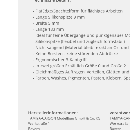
Technische Details:
- FlatEdge/Spachtelform für flächiges Arbeiten
- Länge Silikonspitze 9 mm
- Breite 5 mm
- Länge 183 mm
- Ideal für feine Übergänge und punktgenaues Mo
- Silikonspitze (flexibel und zugleich formstabil)
- Nicht saugend (Material bleibt exakt an Ort und 
- Keine Borsten - keine störenden Abdrücke
- Ergonomischer 3-Kantgriff
- In zwei größen Erhältlich Größe 0 und Größe 2
- Gleichmäßiges Auftragen, Verteilen, Glätten und
- Farben, Washes, Pigmenten, Pasten, Klebern, S
Herstellerinformationen:
verantwor
TAMIYA-CARSON Modellbau GmbH & Co. KG
TAMIYA-CAR
Werkstraße 1
Werkstraße 
Bayern
Bayern