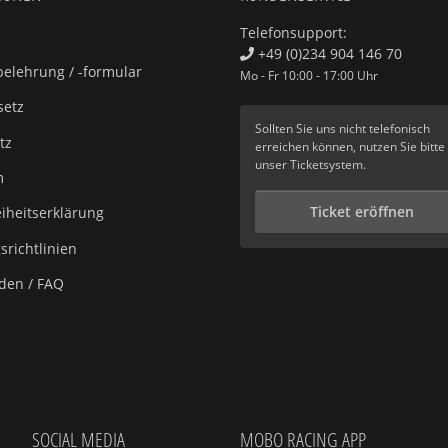
Telefonsupport:
+49 (0)234 904 146 70
elehrung / -formular
Mo - Fr 10:00 - 17:00 Uhr
setz
Sollten Sie uns nicht telefonisch
tz
erreichen können, nutzen Sie bitte
unser
Ticketsystem
.
m
Ticket eröffnen
eiheitserklärung
richtlinien
aden / FAQ
SOCIAL MEDIA
MOBO RACING APP