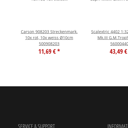
z-
Carson 908203 Streckenmark.
Scalextric 4402 1:3
nger
10x rot, 10x weiss Ø10cm
Mk.III G.M.Trop
500908203
5600044
11,69 €
*
43,49 
SERVICE & SUPPORT
INFORMAT