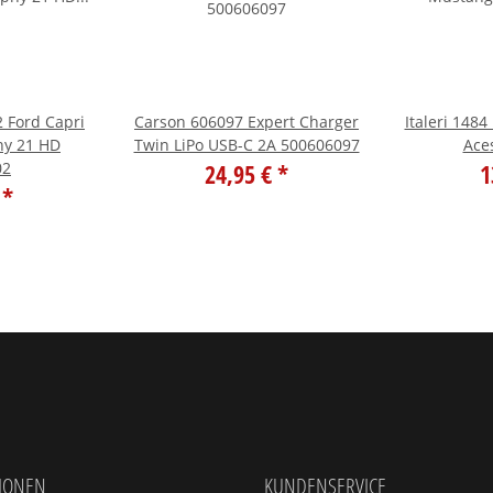
2 Ford Capri
Carson 606097 Expert Charger
Italeri 1484 1:72 P-51
hy 21 HD
Twin LiPo USB-C 2A 500606097
Ace
02
24,95 €
*
1
€
*
IONEN
KUNDENSERVICE