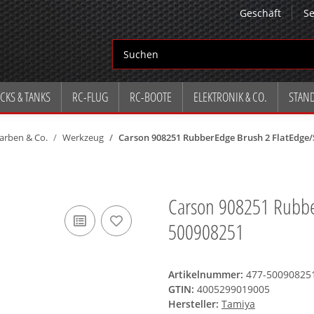
Geschäft
Se
CKS & TANKS
RC-FLUG
RC-BOOTE
ELEKTRONIK & CO.
STAN
arben & Co.
Werkzeug
Carson 908251 RubberEdge Brush 2 FlatEdge/S
Carson 908251 Rubbe
500908251
Artikelnummer:
477-50090825
GTIN:
4005299019005
Hersteller:
Tamiya