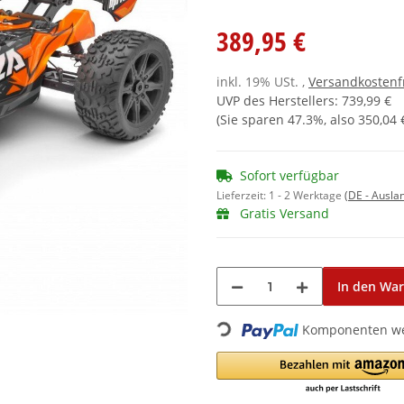
389,95 €
inkl. 19% USt. ,
Versandkostenf
UVP des Herstellers
:
739,99 €
(Sie sparen
47.3%
, also
350,04 
Sofort verfügbar
Lieferzeit:
1 - 2 Werktage
(DE - Ausla
Gratis Versand
Loading...
In den Wa
Komponenten wer