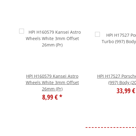
r MT
HPI H160579 Kansei Astro
HPI H17527 Porsch
150
Wheels White 3mm Offset
(997) Body (
26mm (Pr)
33,99 
8,99 €
*