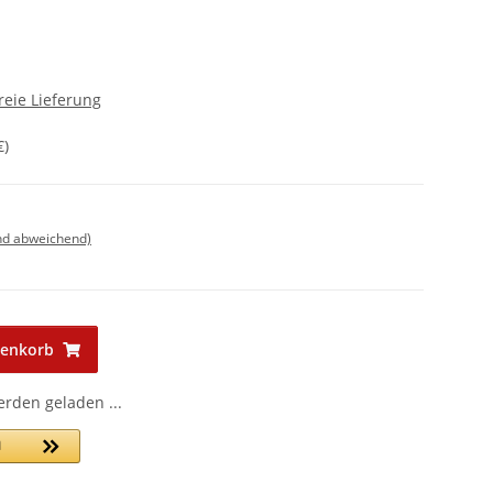
reie Lieferung
€
)
nd abweichend)
renkorb
den geladen ...