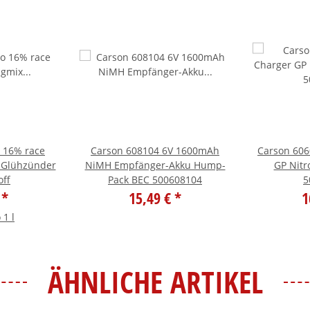
o 16% race
Carson 608104 6V 1600mAh
Carson 606
x Glühzünder
NiMH Empfänger-Akku Hump-
GP Nitr
off
Pack BEC 500608104
5
€
*
15,49 €
*
1
 1 l
ÄHNLICHE ARTIKEL