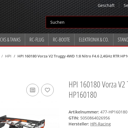
Geschäft
Se
CKS & TANKS
RC-FLUG
RC-BOOTE
ELEKTRONIK & CO.
STAN
HPI
HPI 160180 Vorza V2 Truggy 4WD 1:8 Nitro F4.6 2,4GHz RTR HP
HPI 160180 Vorza V2 
HP160180
Artikelnummer:
477-HP160180
GTIN:
5050864026956
Hersteller:
HPI-Racing