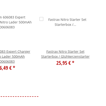
083 Expert Charger
Fastrax Nitro Starter Set
LRP
o Lader 500mAh
Starterbox / Glühkerzenstarter
00606083
25,95 €
*
6,49 €
*