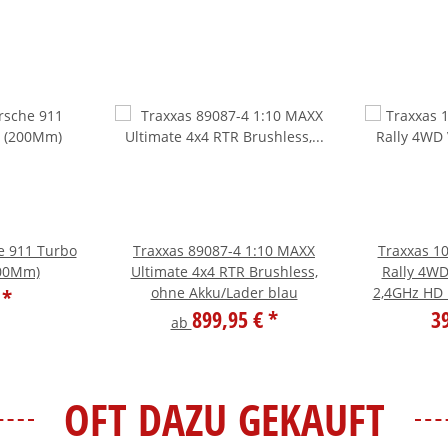
e 911 Turbo
Traxxas 89087-4 1:10 MAXX
Traxxas 1
200Mm)
Ultimate 4x4 RTR Brushless,
Rally 4WD
€
*
ohne Akku/Lader blau
2,4GHz HD 
899,95 €
*
3
ab
OFT DAZU GEKAUFT