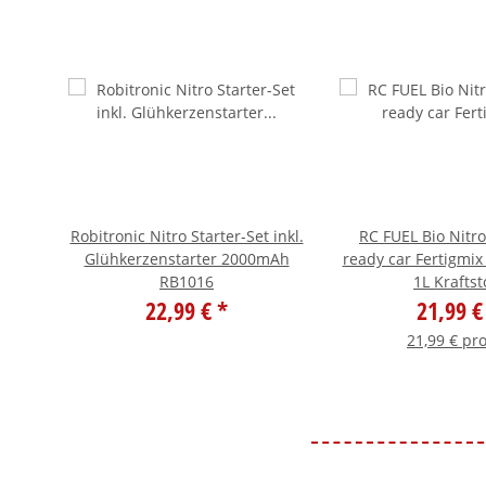
60ml
Robitronic Nitro Starter-Set inkl.
RC FUEL Bio Nitr
Glühkerzenstarter 2000mAh
ready car Fertigmi
RB1016
1L Kraftst
22,99 €
*
21,99 
21,99 € pro