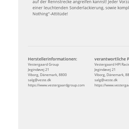
auf der Rennstrecke angreifen kannst! Jeder Vorz
einer leuchtenden Sonderlackierung, sowie komple
Nothing"-Attitüde!
Herstellerinformationen:
verantwortliche 
Vestergaard Group
Vestergaard HPI Raci
Jegindøvej 21
Jegindøvej 21
Viborg, Dänemark, 8800
Viborg, Dänemark, 8
salg@veste.dk
salg@veste.dk
https://www.vestergaardgroup.com
https://www.vesterg