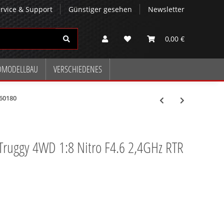
rvice & Support
Günstiger gesehen
Newsletter
0,00 €
DMODELLBAU
VERSCHIEDENES
160180
Truggy 4WD 1:8 Nitro F4.6 2,4GHz RTR