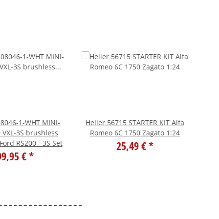
08046-1-WHT MINI-
Heller 56715 STARTER KIT Alfa
Tra
 VXL-3S brushless
Romeo 6C 1750 Zagato 1:24
4W
Ford RS200 - 3S Set
25,49 €
*
99,95 €
*